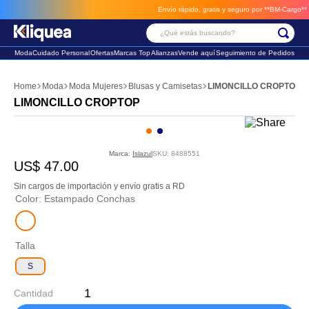
Envío rápido, gratis y seguro por **BM-Cargo**
env
¿Qué estás buscando?
Moda
Cuidado Personal
Ofertas
Marcas Top
Alianzas
Vende aquí
Seguimiento de Pedidos
Términos Más Buscados
Moda
Moda Mujeres
Blusas y Camisetas
LIMONCILLO CROPTOP
1
.
chaleco
LIMONCILLO CROPTOP
2
.
sandalia
3
.
futbol
Marca:
Islazul
SKU
:
8488551
US$
47
.
00
Sin cargos de importación y envío gratis a RD
Color
:
Estampado Conchas
Talla
S
Cantidad