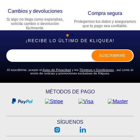
Cambios y devoluciones
Compra segura
Si algo no llega como esperabas,
Protegemos tus datos y aseguramos
solicita cambio o devolución
que tu pago sea confiable.
fácilmente.
¡RECIBE LO ÚLTIMO DE KLIQUEA!
SUSCRIBIRME
Al suscribirme, acepto el
Aviso de Privacidad
y los
Términos y Condiciones
, así como el
envío de noticias y promociones exclusivas de Kliquea.
MÉTODOS DE PAGO
SÍGUENOS