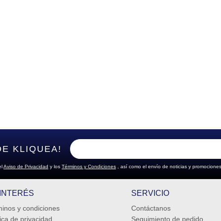
DE KLIQUEA!
el
Aviso de Privacidad
y los
Términos y Condiciones
, así como el envío de noticias y promociones
 INTERÉS
SERVICIO
inos y condiciones
Contáctanos
tica de privacidad
Seguimiento de pedido