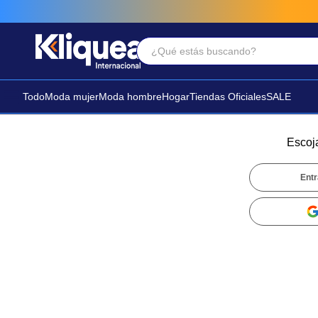
¿Qué estás buscando?
Términos Más Buscados
1
.
faldas
Todo
Moda mujer
Moda hombre
Hogar
Tiendas Oficiales
SALE
2
.
futbol
3
.
sandalia
Escoj
Entr