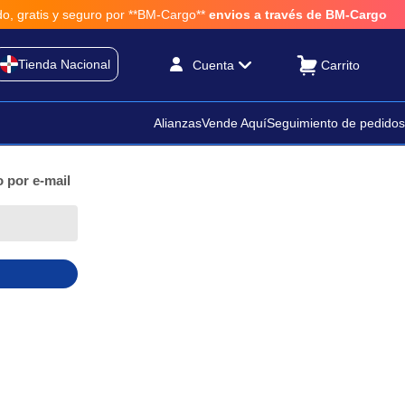
 gratis y seguro por **BM-Cargo**
envios a través de BM-Cargo
Tienda Nacional
Cuenta
Alianzas
Vende Aquí
Seguimiento de pedidos
 por e-mail