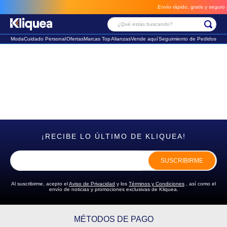
Envío rápido, gratis y seguro p
¿Qué estás buscando?
Moda
Cuidado Personal
Ofertas
Marcas Top
Alianzas
Vende aquí
Seguimiento de Pedidos
Términos Más Buscados
1
.
faldas
2
.
sandalia
3
.
futbol
¡RECIBE LO ÚLTIMO DE KLIQUEA!
SUSCRIBIRME
Al suscribirme, acepto el
Aviso de Privacidad
y los
Términos y Condiciones
, así como el
envío de noticias y promociones exclusivas de Kliquea.
MÉTODOS DE PAGO