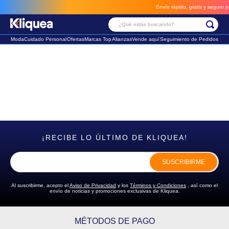
Envío rápido, gratis y seguro po
¿Qué estás buscando?
Moda
Cuidado Personal
Ofertas
Marcas Top
Alianzas
Vende aquí
Seguimiento de Pedidos
Términos Más Buscados
1
.
chaleco
2
.
sandalia
3
.
futbol
¡RECIBE LO ÚLTIMO DE KLIQUEA!
SUSCRIBIRME
Al suscribirme, acepto el
Aviso de Privacidad
y los
Términos y Condiciones
, así como el
envío de noticias y promociones exclusivas de Kliquea.
MÉTODOS DE PAGO