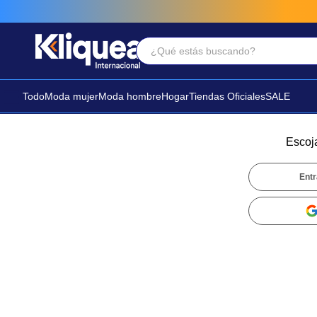
¿Qué estás buscando?
Términos Más Buscados
1
.
faldas
Todo
Moda mujer
Moda hombre
Hogar
Tiendas Oficiales
SALE
2
.
sandalia
3
.
futbol
Escoj
Entr