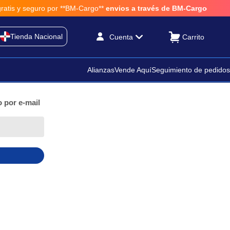
atis y seguro por **BM-Cargo**
envios a través de BM-Cargo
Tienda Nacional
Cuenta
Alianzas
Vende Aquí
Seguimiento de pedidos
 por e-mail