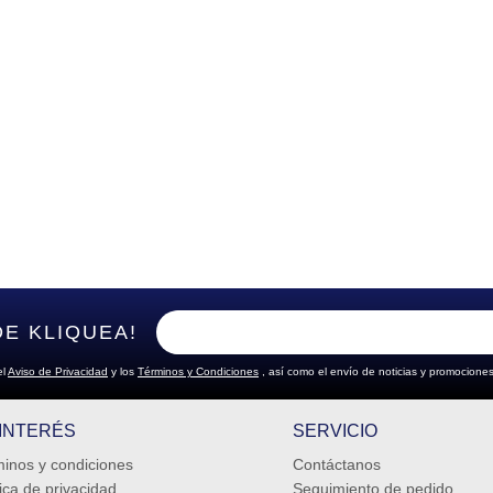
DE KLIQUEA!
el
Aviso de Privacidad
y los
Términos y Condiciones
, así como el envío de noticias y promociones
 INTERÉS
SERVICIO
inos y condiciones
Contáctanos
tica de privacidad
Seguimiento de pedido