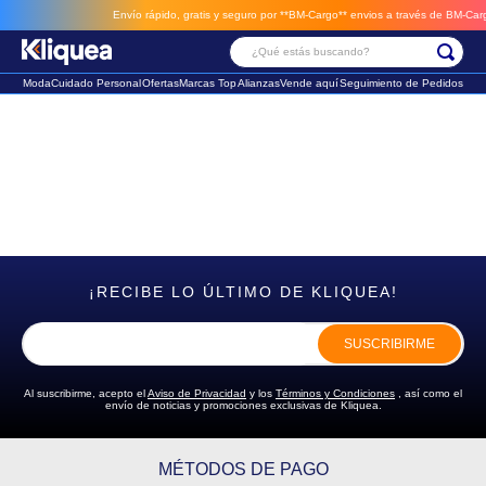
Envío rápido, gratis y seguro por **BM-Cargo**
envios a través de BM-Cargo
¿Qué estás buscando?
Moda
Cuidado Personal
Ofertas
Marcas Top
Alianzas
Vende aquí
Seguimiento de Pedidos
Términos Más Buscados
1
.
faldas
2
.
futbol
3
.
sandalia
¡RECIBE LO ÚLTIMO DE KLIQUEA!
SUSCRIBIRME
Al suscribirme, acepto el
Aviso de Privacidad
y los
Términos y Condiciones
, así como el
envío de noticias y promociones exclusivas de Kliquea.
MÉTODOS DE PAGO