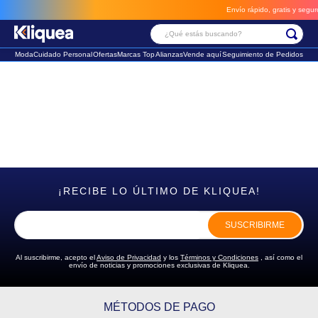
Envío rápido, gratis y seguro
¿Qué estás buscando?
Moda
Cuidado Personal
Ofertas
Marcas Top
Alianzas
Vende aquí
Seguimiento de Pedidos
Términos Más Buscados
1
.
faldas
2
.
sandalia
3
.
futbol
¡RECIBE LO ÚLTIMO DE KLIQUEA!
SUSCRIBIRME
Al suscribirme, acepto el
Aviso de Privacidad
y los
Términos y Condiciones
, así como el
envío de noticias y promociones exclusivas de Kliquea.
MÉTODOS DE PAGO