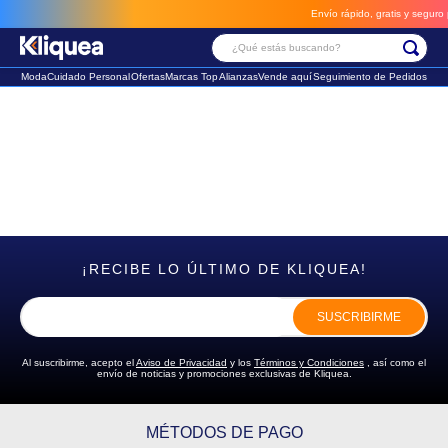
Envío rápido, gratis y seguro p
¿Qué estás buscando?
Moda
Cuidado Personal
Ofertas
Marcas Top
Alianzas
Vende aquí
Seguimiento de Pedidos
Términos Más Buscados
1
.
faldas
2
.
sandalia
3
.
futbol
¡RECIBE LO ÚLTIMO DE KLIQUEA!
SUSCRIBIRME
Al suscribirme, acepto el
Aviso de Privacidad
y los
Términos y Condiciones
, así como el
envío de noticias y promociones exclusivas de Kliquea.
MÉTODOS DE PAGO