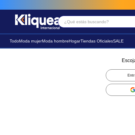
¿Qué estás buscando?
Términos Más Buscados
1
.
faldas
Todo
Moda mujer
Moda hombre
Hogar
Tiendas Oficiales
SALE
2
.
futbol
3
.
sandalia
Escoj
Entr