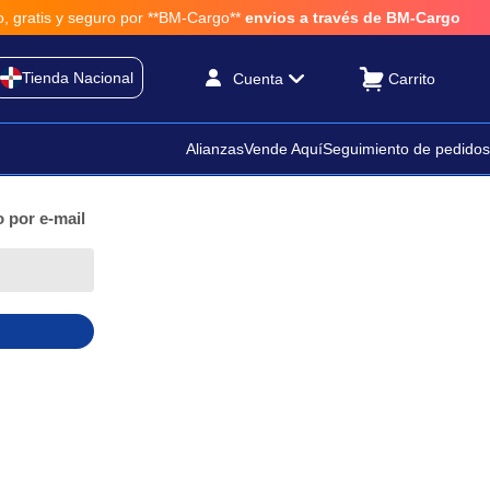
gratis y seguro por **BM-Cargo**
envios a través de BM-Cargo
Tienda Nacional
Cuenta
Alianzas
Vende Aquí
Seguimiento de pedidos
 por e-mail