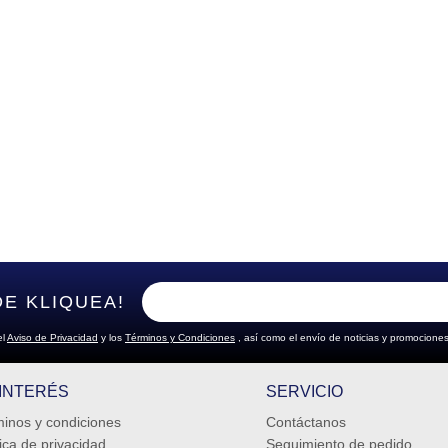
DE KLIQUEA!
el
Aviso de Privacidad
y los
Términos y Condiciones
, así como el envío de noticias y promociones
 INTERÉS
SERVICIO
inos y condiciones
Contáctanos
tica de privacidad
Seguimiento de pedido