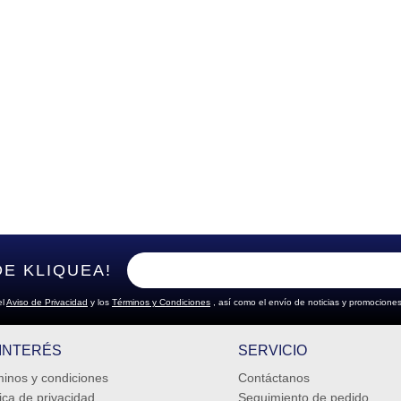
DE KLIQUEA!
el
Aviso de Privacidad
y los
Términos y Condiciones
, así como el envío de noticias y promociones
 INTERÉS
SERVICIO
inos y condiciones
Contáctanos
tica de privacidad
Seguimiento de pedido