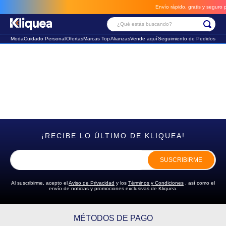
Envío rápido, gratis y seguro po
¿Qué estás buscando?
Moda
Cuidado Personal
Ofertas
Marcas Top
Alianzas
Vende aquí
Seguimiento de Pedidos
Términos Más Buscados
1
.
chaleco
2
.
sandalia
3
.
futbol
¡RECIBE LO ÚLTIMO DE KLIQUEA!
SUSCRIBIRME
Al suscribirme, acepto el
Aviso de Privacidad
y los
Términos y Condiciones
, así como el
envío de noticias y promociones exclusivas de Kliquea.
MÉTODOS DE PAGO