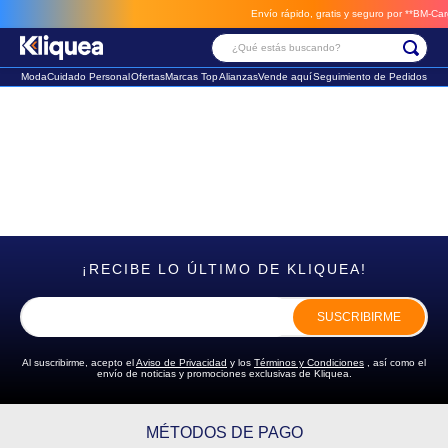
Envío rápido, gratis y seguro por **BM-Cargo
¿Qué estás buscando?
Moda
Cuidado Personal
Ofertas
Marcas Top
Alianzas
Vende aquí
Seguimiento de Pedidos
Términos Más Buscados
1
.
faldas
2
.
sandalia
3
.
futbol
¡RECIBE LO ÚLTIMO DE KLIQUEA!
SUSCRIBIRME
Al suscribirme, acepto el
Aviso de Privacidad
y los
Términos y Condiciones
, así como el
envío de noticias y promociones exclusivas de Kliquea.
MÉTODOS DE PAGO