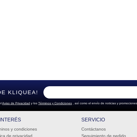
DE KLIQUEA!
el
Aviso de Privacidad
y los
Términos y Condiciones
, así como el envío de noticias y promociones
 INTERÉS
SERVICIO
inos y condiciones
Contáctanos
tica de privacidad
Seguimiento de pedido