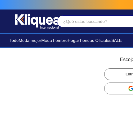
¿Qué estás buscando?
Términos Más Buscados
1
.
faldas
Todo
Moda mujer
Moda hombre
Hogar
Tiendas Oficiales
SALE
2
.
sandalia
3
.
futbol
Escoj
Entr