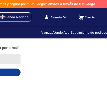
guro por **BM-Cargo**
envios a través de BM-Cargo
Tienda Nacional
Cuenta
Alianzas
Vende Aquí
Seguimiento de pedidos
 por e-mail