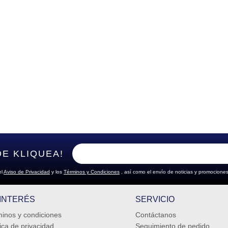
DE KLIQUEA!
el
Aviso de Privacidad
y los
Términos y Condiciones
, así como el envío de noticias y promociones
 INTERÉS
SERVICIO
inos y condiciones
Contáctanos
tica de privacidad
Seguimiento de pedido