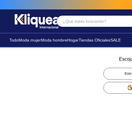
¿Qué estás buscando?
Términos Más Buscados
1
.
faldas
Todo
Moda mujer
Moda hombre
Hogar
Tiendas Oficiales
SALE
2
.
sandalia
3
.
futbol
Escoj
Entr