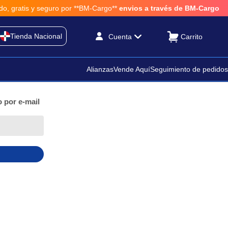
, gratis y seguro por **BM-Cargo**
envios a través de BM-Cargo
Tienda Nacional
Cuenta
Alianzas
Vende Aquí
Seguimiento de pedidos
 por e-mail