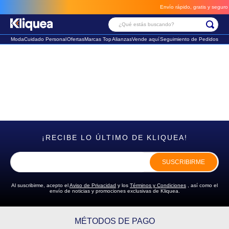
Envío rápido, gratis y seguro 
¿Qué estás buscando?
Moda
Cuidado Personal
Ofertas
Marcas Top
Alianzas
Vende aquí
Seguimiento de Pedidos
Términos Más Buscados
1
.
chaleco
2
.
sandalia
3
.
futbol
¡RECIBE LO ÚLTIMO DE KLIQUEA!
SUSCRIBIRME
Al suscribirme, acepto el
Aviso de Privacidad
y los
Términos y Condiciones
, así como el
envío de noticias y promociones exclusivas de Kliquea.
MÉTODOS DE PAGO