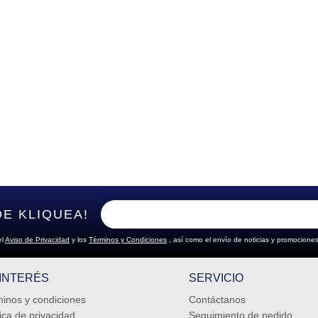
DE KLIQUEA!
el
Aviso de Privacidad
y los
Términos y Condiciones
, así como el envío de noticias y promociones
 INTERÉS
SERVICIO
inos y condiciones
Contáctanos
tica de privacidad
Seguimiento de pedido