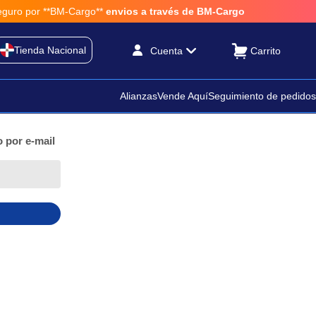
 **BM-Cargo**
envios a través de BM-Cargo
Tienda Nacional
Cuenta
Alianzas
Vende Aquí
Seguimiento de pedidos
 por e-mail