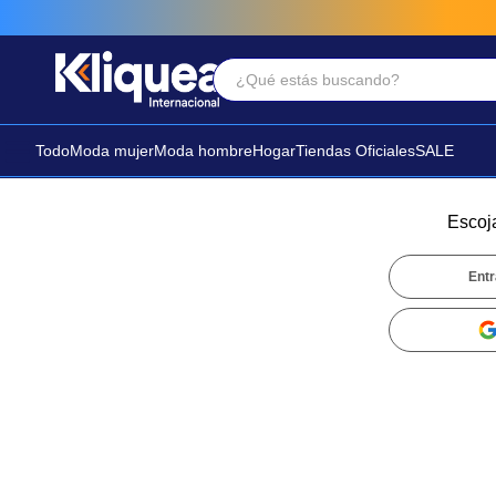
¿Qué estás buscando?
Términos Más Buscados
1
.
faldas
Todo
Moda mujer
Moda hombre
Hogar
Tiendas Oficiales
SALE
2
.
sandalia
3
.
futbol
Escoj
Entr