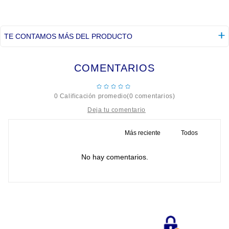
TE CONTAMOS MÁS DEL PRODUCTO
COMENTARIOS
☆
☆
☆
☆
☆
0 Calificación promedio
(0 comentarios)
Más reciente
Todos
Título
No hay comentarios.
Califica el producto de 1 a 5 estrellas
★
★
★
★
★
Tu nombre