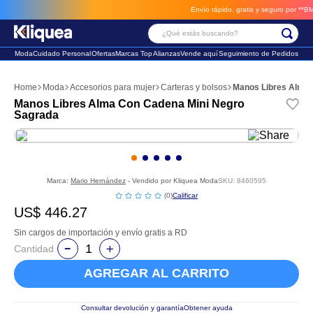
Envío rápido, gratis y seguro por **BM-Ca
¿Qué estás buscando?
Moda
Cuidado Personal
Ofertas
Marcas Top
Alianzas
Vende aquí
Seguimiento de Pedidos
Términos Más Buscados
Moda
Accesorios para mujer
Carteras y bolsos
Manos Libres Alma 
1
.
faldas
Manos Libres Alma Con Cadena Mini Negro
Sagrada
2
.
futbol
3
.
sandalia
Marca:
Mario Hernández
- Vendido por
Kliquea Moda
SKU
:
8460595
☆
☆
☆
☆
☆
(
0
)
US$
446
.
27
Sin cargos de importación y envío gratis a RD
Cantidad
AGREGAR AL CARRITO
Consultar devolución y garantía
Obtener ayuda