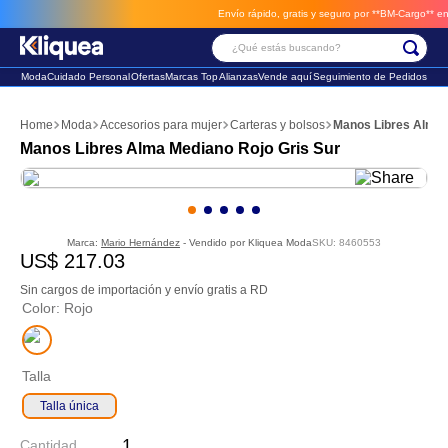
Envío rápido, gratis y seguro por **BM-Cargo**
envios a través de BM-Carg
¿Qué estás buscando?
Moda
Cuidado Personal
Ofertas
Marcas Top
Alianzas
Vende aquí
Seguimiento de Pedidos
Términos Más Buscados
Moda
Accesorios para mujer
Carteras y bolsos
Manos Libres Alma 
1
.
faldas
Manos Libres Alma Mediano Rojo Gris Sur
2
.
futbol
3
.
sandalia
Marca:
Mario Hernández
- Vendido por
Kliquea Moda
SKU
:
8460553
US$
217
.
03
Sin cargos de importación y envío gratis a RD
Color
:
Rojo
Talla
Talla única
Cantidad