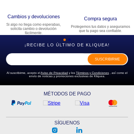
Cambios y devoluciones
Compra segura
Si algo no llega como esperabas,
Protegemos tus datos y aseguramos
solicita cambio o devolución
que tu pago sea confiable.
fácilmente.
¡RECIBE LO ÚLTIMO DE KLIQUEA!
SUSCRIBIRME
Al suscribirme, acepto el
Aviso de Privacidad
y los
Términos y Condiciones
, así como el
envío de noticias y promociones exclusivas de Kliquea.
MÉTODOS DE PAGO
SÍGUENOS