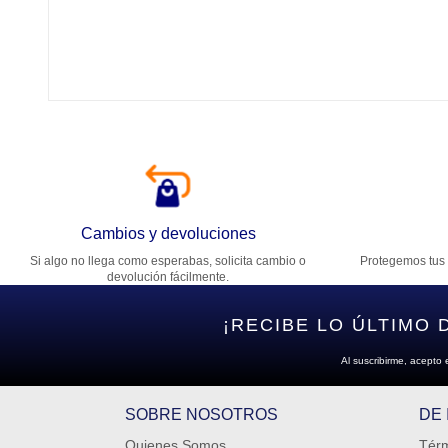
Tí
Ca
T
Di
Cambios y devoluciones
Si algo no llega como esperabas, solicita cambio o
Protegemos tus 
Es
devolución fácilmente.
¡RECIBE LO ÚLTIMO 
Al suscribirme, acepto 
SOBRE NOSOTROS
DE
Quienes Somos
Térm