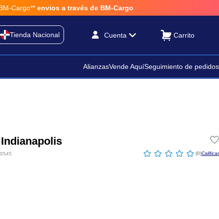
-Cargo**
envios a través de BM-Cargo
Tienda Nacional
Cuenta
Alianzas
Vende Aquí
Seguimiento de pedidos
Indianapolis
☆
☆
☆
☆
☆
(
0
)
0545