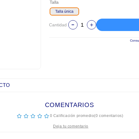
Talla
Talla única
Cantidad
Consul
UCTO
COMENTARIOS
☆
☆
☆
☆
☆
0 Calificación promedio
(0 comentarios)