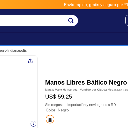
Envío rápido, gratis y seguro por **BM
egro Indianapolis
Manos Libres Báltico Negro 
Marca:
Mario Hernández
- Vendido por
Kliquea Moda
SKU
:
846
US$
59
.
25
Sin cargos de importación y envío gratis a RD
Color
:
Negro