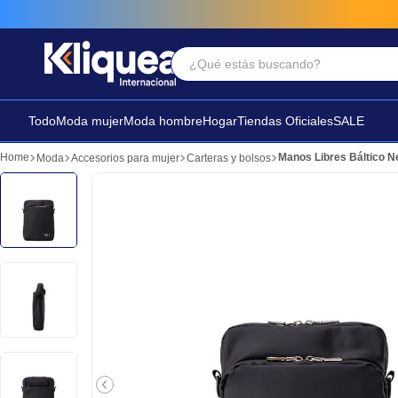
¿Qué estás buscando?
Términos Más Buscados
1
.
faldas
Todo
Moda mujer
Moda hombre
Hogar
Tiendas Oficiales
SALE
2
.
sandalia
Manos Libres Báltico N
Moda
Accesorios para mujer
Carteras y bolsos
3
.
futbol