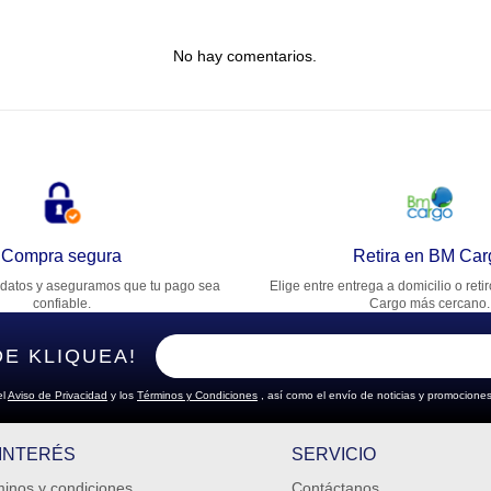
tulo
No hay comentarios.
lifica el producto de 1 a 5 estrellas
★
★
★
★
★
u nombre
rección de email
Compra segura
Retira en BM Car
datos y aseguramos que tu pago sea
Elige entre entrega a domicilio o reti
cribe un comentario
confiable.
Cargo más cercano.
DE KLIQUEA!
el
Aviso de Privacidad
y los
Términos y Condiciones
, así como el envío de noticias y promociones
ENVIAR COMENTARIO
 INTERÉS
SERVICIO
inos y condiciones
Contáctanos