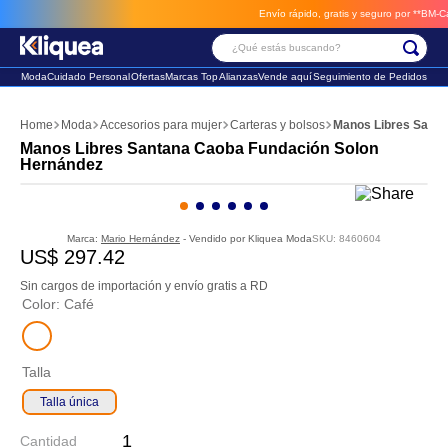
Envío rápido, gratis y seguro por **BM-Cargo
¿Qué estás buscando?
Moda
Cuidado Personal
Ofertas
Marcas Top
Alianzas
Vende aquí
Seguimiento de Pedidos
Términos Más Buscados
Moda
Accesorios para mujer
Carteras y bolsos
Manos Libres Santa
1
.
chaleco
Manos Libres Santana Caoba Fundación Solon
Hernández
2
.
sandalia
3
.
futbol
Marca:
Mario Hernández
- Vendido por
Kliquea Moda
SKU
:
8460604
US$
297
.
42
Sin cargos de importación y envío gratis a RD
Color
:
Café
Talla
Talla única
Cantidad