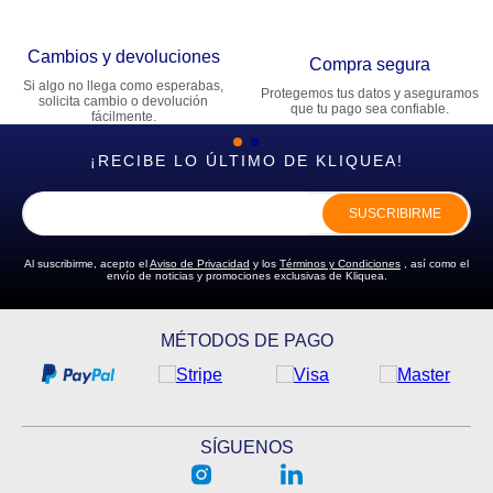
Cambios y devoluciones
Compra segura
Si algo no llega como esperabas,
Protegemos tus datos y aseguramos
solicita cambio o devolución
que tu pago sea confiable.
fácilmente.
¡RECIBE LO ÚLTIMO DE KLIQUEA!
SUSCRIBIRME
Al suscribirme, acepto el
Aviso de Privacidad
y los
Términos y Condiciones
, así como el
envío de noticias y promociones exclusivas de Kliquea.
MÉTODOS DE PAGO
SÍGUENOS