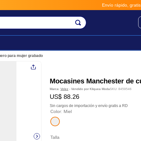
Envío rápido, gratis y seguro
ero para mujer grabado
Mocasines Manchester de c
Marca:
Velez
- Vendido por
Kliquea Moda
SKU
:
8459546
US$
88
.
26
Sin cargos de importación y envío gratis a RD
Color
:
Miel
Talla