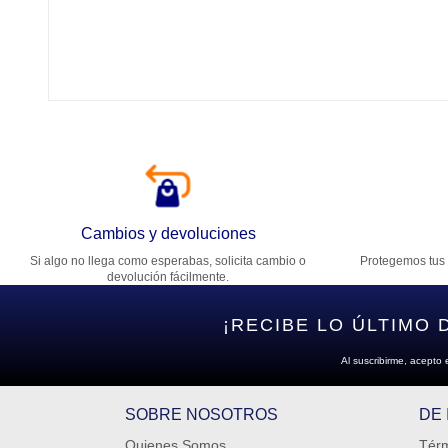
Tí
Ca
T
Di
Cambios y devoluciones
Si algo no llega como esperabas, solicita cambio o
Protegemos tus 
Es
devolución fácilmente.
¡RECIBE LO ÚLTIMO 
Al suscribirme, acepto 
SOBRE NOSOTROS
DE
Quienes Somos
Térm