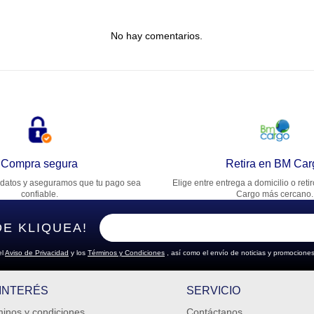
tulo
No hay comentarios.
lifica el producto de 1 a 5 estrellas
★
★
★
★
★
u nombre
rección de email
Compra segura
Retira en BM Car
datos y aseguramos que tu pago sea
Elige entre entrega a domicilio o reti
cribe un comentario
confiable.
Cargo más cercano.
DE KLIQUEA!
el
Aviso de Privacidad
y los
Términos y Condiciones
, así como el envío de noticias y promociones
ENVIAR COMENTARIO
 INTERÉS
SERVICIO
inos y condiciones
Contáctanos