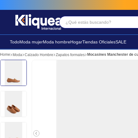
¿Qué estás buscando?
Términos Más Buscados
1
.
faldas
Todo
Moda mujer
Moda hombre
Hogar
Tiendas Oficiales
SALE
2
.
sandalia
Mocasines Manchester de cu
Moda
Calzado Hombre
Zapatos formales
3
.
futbol