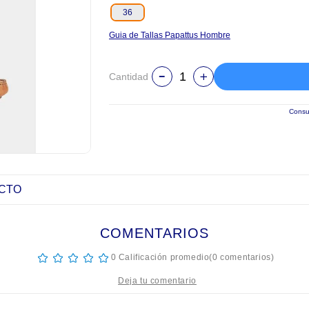
36
Guia de Tallas Papattus Hombre
Cantidad
Consul
UCTO
COMENTARIOS
☆
☆
☆
☆
☆
0 Calificación promedio
(0 comentarios)