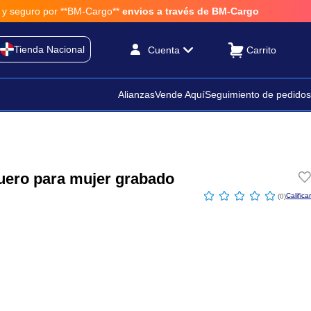
 por **BM-Cargo**
envios a través de BM-Cargo
Tienda Nacional
Cuenta
Alianzas
Vende Aquí
Seguimiento de pedidos
uero para mujer grabado
☆
☆
☆
☆
☆
(
0
)