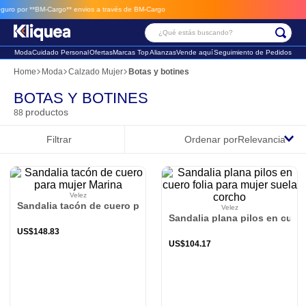
s de BM-Cargo
¿Qué estás buscando?
Moda
Cuidado Personal
Ofertas
Marcas Top
Alianzas
Vende aquí
Seguimiento de Pedidos
Términos Más Buscados
Moda
Calzado Mujer
Botas y botines
1
.
chaleco
BOTAS Y BOTINES
productos
88
2
.
sandalia
Filtrar
Ordenar por
Relevancia
3
.
futbol
Velez
Sandalia tacón de cuero para mujer Marina
Velez
Sandalia plana pilos en cuero
US$
148
.
83
US$
104
.
17