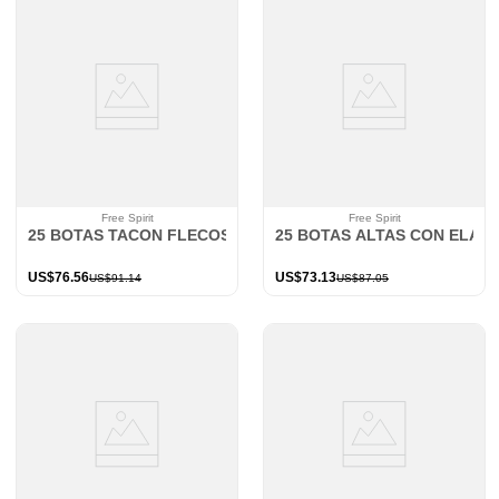
Free Spirit
Free Spirit
25 BOTAS TACON FLECOS 7890
25 BOTAS ALTAS CON ELÁST
US$
76
.
56
US$
73
.
13
US$
91
.
14
US$
87
.
05