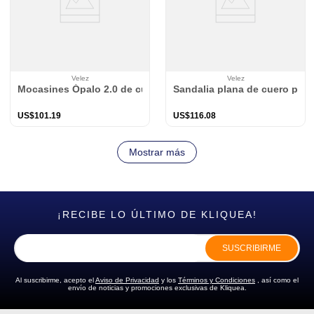
Velez
Velez
Mocasines Ópalo 2.0 de cuero para mujer ajuste elástico
Sandalia plana de cuero para
US$
101
.
19
US$
116
.
08
Mostrar más
¡RECIBE LO ÚLTIMO DE KLIQUEA!
SUSCRIBIRME
Al suscribirme, acepto el
Aviso de Privacidad
y los
Términos y Condiciones
, así como el
envío de noticias y promociones exclusivas de Kliquea.