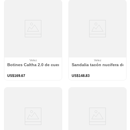
Velez
Velez
Botines Caltha 2.0 de cuero para mujer tractorados
Sandalia tacón nucifera de c
US$
169
.
67
US$
148
.
83