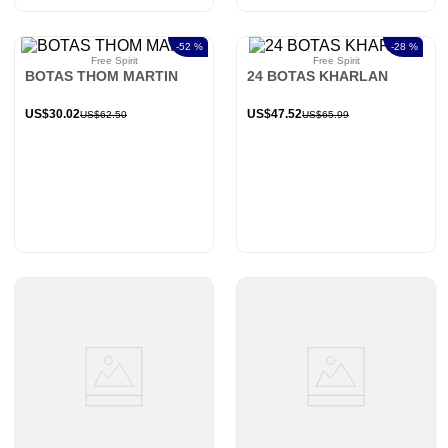
-
52 %
-
28 %
Free Spirit
Free Spirit
BOTAS THOM MARTIN
24 BOTAS KHARLAN
US$
30
.
02
US$
47
.
52
US$
62
.
50
US$
65
.
99