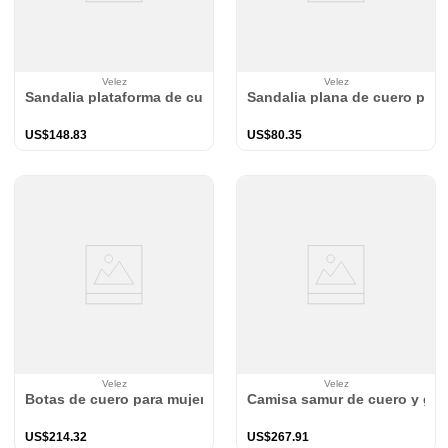
Velez
Velez
Sandalia plataforma de cuero para mujer Waves
Sandalia plana de cuero para
US$
148
.
83
US$
80
.
35
Velez
Velez
Botas de cuero para mujer Kalahari
Camisa samur de cuero y gam
US$
214
.
32
US$
267
.
91