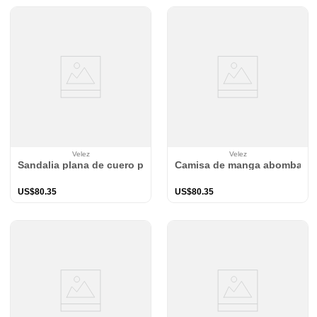
Velez
Velez
Sandalia plana de cuero para mujer Sole
Camisa de manga abombada p
US$
80
.
35
US$
80
.
35