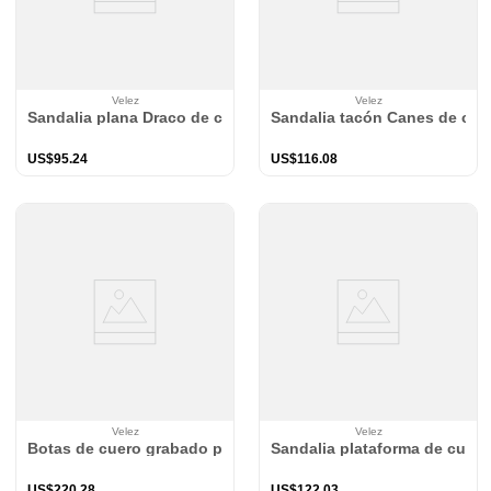
Velez
Velez
Sandalia plana Draco de cuero para mujer amarre al tobillo
Sandalia tacón Canes de cuer
US$
95
.
24
US$
116
.
08
Velez
Velez
Botas de cuero grabado para mujer Gem
Sandalia plataforma de cuero
US$
220
.
28
US$
122
.
03