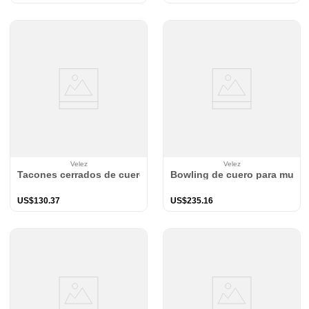
Velez
Velez
Tacones cerrados de cuero folia para mujer Waves
Bowling de cuero para mujer
US$
130
.
37
US$
235
.
16