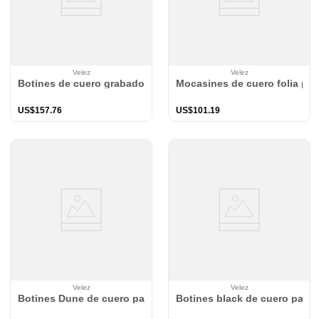
Velez
Velez
Botines de cuero grabado para mujer Mercurio
Mocasines de cuero folia par
US$
157
.
76
US$
101
.
19
Velez
Velez
Botines Dune de cuero para mujer acabado envejecido
Botines black de cuero para 