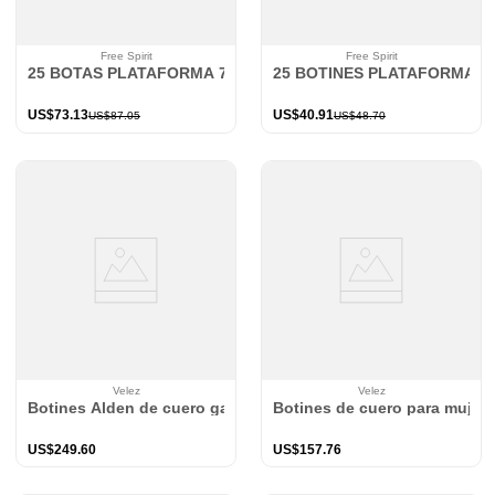
Free Spirit
Free Spirit
25 BOTAS PLATAFORMA 7981
25 BOTINES PLATAFORMA 7
US$
73
.
13
US$
40
.
91
US$
87
.
05
US$
48
.
70
Velez
Velez
Botines Alden de cuero gamuzado para mujer apliques
Botines de cuero para mujer 
US$
249
.
60
US$
157
.
76