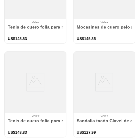
Velez
Velez
Tenis de cuero folia para mujer Spectra
Mocasines de cuero pelo par
US$
148
.
83
US$
145
.
85
Velez
Velez
Tenis de cuero folia para mujer Spectra
Sandalia tacón Clavel de cuer
US$
148
.
83
US$
127
.
99