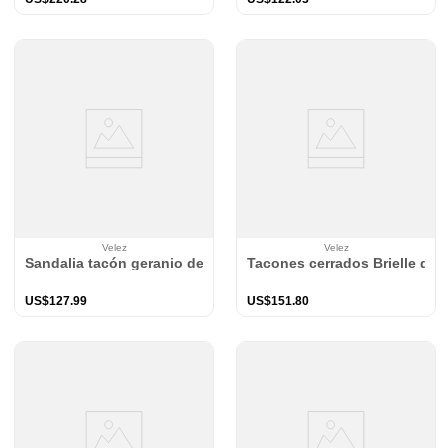
Velez
Velez
Sandalia tacón geranio de cuero napa para mujer amarre al tob
Tacones cerrados Brielle de c
US$
127
.
99
US$
151
.
80