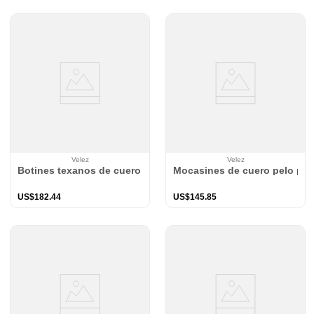
Velez
Velez
Botines texanos de cuero gamuzado para mujer Nara
Mocasines de cuero pelo par
US$
182
.
44
US$
145
.
85