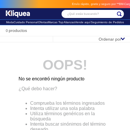
Envío rápido, gratis y seguro por **BM-Cargo*
¿Qué estás buscando?
Moda
Cuidado Personal
Ofertas
Marcas Top
Alianzas
Vende aquí
Seguimiento de Pedidos
Términos Más Buscados
productos
0
Ordenar por
1
.
chaleco
2
.
sandalia
OOPS!
3
.
futbol
No se encontró ningún producto
¿Qué debo hacer?
Comprueba los términos ingresados
Intenta utilizar una sola palabra
Utiliza términos genéricos en la
búsqueda
Intenta buscar sinónimos del término
deseado