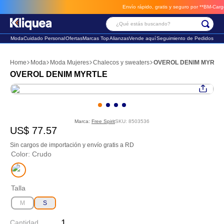
Envío rápido, gratis y seguro por **BM-Cargo**
¿Qué estás buscando?
Moda
Cuidado Personal
Ofertas
Marcas Top
Alianzas
Vende aquí
Seguimiento de Pedidos
Términos Más Buscados
Moda
Moda Mujeres
Chalecos y sweaters
OVEROL DENIM MYRTL
1
.
vestido
OVEROL DENIM MYRTLE
2
.
faldas
3
.
sandalia
Marca:
Free Spirit
SKU
:
8503536
US$
77
.
57
Sin cargos de importación y envío gratis a RD
Color
:
Crudo
Talla
M
S
Cantidad