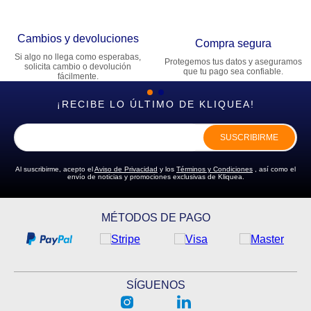
Cambios y devoluciones
Compra segura
Si algo no llega como esperabas,
Protegemos tus datos y aseguramos
solicita cambio o devolución
que tu pago sea confiable.
fácilmente.
¡RECIBE LO ÚLTIMO DE KLIQUEA!
SUSCRIBIRME
Al suscribirme, acepto el
Aviso de Privacidad
y los
Términos y Condiciones
, así como el
envío de noticias y promociones exclusivas de Kliquea.
MÉTODOS DE PAGO
SÍGUENOS