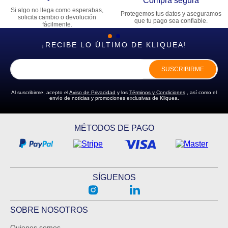
Compra segura
Si algo no llega como esperabas,
Protegemos tus datos y aseguramos
solicita cambio o devolución
que tu pago sea confiable.
fácilmente.
¡RECIBE LO ÚLTIMO DE KLIQUEA!
SUSCRIBIRME
Al suscribirme, acepto el
Aviso de Privacidad
y los
Términos y Condiciones
, así como el
envío de noticias y promociones exclusivas de Kliquea.
MÉTODOS DE PAGO
SÍGUENOS
SOBRE NOSOTROS
Quienes somos