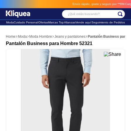
Envío rápido, gratis y seguro por **BM-Cargo**
envios a través de B
¿Qué estás buscando?
Moda
Cuidado Personal
Ofertas
Marcas Top
Alianzas
Vende aquí
Seguimiento de Pedidos
Términos Más Buscados
Moda
Moda Hombre
Jeans y pantalones
Pantalón Business para 
1
.
vestido
Pantalón Business para Hombre 52321
2
.
faldas
3
.
sandalia