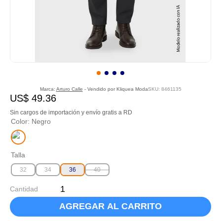
Marca:
Arturo Calle
- Vendido por
Kliquea Moda
SKU
:
8461135
US$
49
.
36
Sin cargos de importación y envío gratis a RD
Color
:
Negro
Talla
32
34
36
40
Cantidad
AGREGAR AL CARRITO