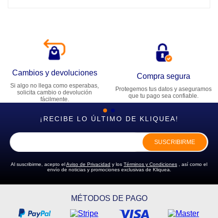
Cambios y devoluciones
Compra segura
Si algo no llega como esperabas,
Protegemos tus datos y aseguramos
solicita cambio o devolución
que tu pago sea confiable.
fácilmente.
¡RECIBE LO ÚLTIMO DE KLIQUEA!
SUSCRIBIRME
Al suscribirme, acepto el
Aviso de Privacidad
y los
Términos y Condiciones
, así como el
envío de noticias y promociones exclusivas de Kliquea.
MÉTODOS DE PAGO