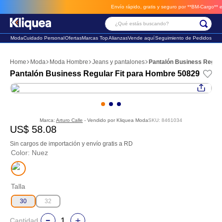
Envío rápido, gratis y seguro por **BM-Cargo**
envi
¿Qué estás buscando?
Moda
Cuidado Personal
Ofertas
Marcas Top
Alianzas
Vende aquí
Seguimiento de Pedidos
Términos Más Buscados
Moda
Moda Hombre
Jeans y pantalones
Pantalón Business Regula
1
.
faldas
Pantalón Business Regular Fit para Hombre 50829
2
.
futbol
3
.
sandalia
Marca:
Arturo Calle
- Vendido por
Kliquea Moda
SKU
:
8461034
US$
58
.
08
Sin cargos de importación y envío gratis a RD
Color
:
Nuez
Talla
30
32
Cantidad