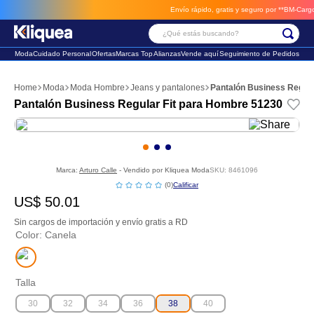
Envío rápido, gratis y seguro por **BM-Cargo**
e
¿Qué estás buscando?
Moda
Cuidado Personal
Ofertas
Marcas Top
Alianzas
Vende aquí
Seguimiento de Pedidos
Términos Más Buscados
Moda
Moda Hombre
Jeans y pantalones
Pantalón Business Regula
1
.
chaleco
Pantalón Business Regular Fit para Hombre 51230
2
.
sandalia
3
.
futbol
Marca:
Arturo Calle
- Vendido por
Kliquea Moda
SKU
:
8461096
☆
☆
☆
☆
☆
(
0
)
US$
50
.
01
Sin cargos de importación y envío gratis a RD
Color
:
Canela
Talla
30
32
34
36
38
40