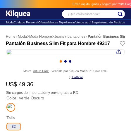
Envío rápido, gratis y seguro por **BM-Cargo**
¿Qué estás buscando?
Moda
Cuidado Personal
Ofertas
Marcas Top
Alianzas
Vende aquí
Seguimiento de Pedidos
Términos Más Buscados
Moda
Moda Hombre
Jeans y pantalones
Pantalón Business Slim F
1
.
chaleco
Pantalón Business Slim Fit para Hombre 49317
2
.
sandalia
3
.
futbol
Marca:
Arturo Calle
- Vendido por
Kliquea Moda
SKU
:
8461283
☆
☆
☆
☆
☆
(
0
)
US$
49
.
36
Sin cargos de importación y envío gratis a RD
Color
:
Verde Oscuro
Talla
32