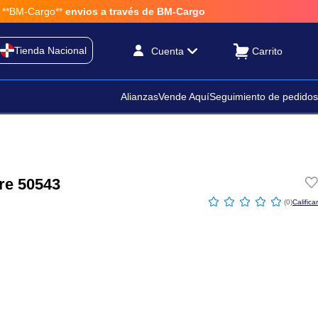
BM-Cargo**
envios a través de BM-Cargo
Tienda Nacional
Cuenta
Alianzas
Vende Aquí
Seguimiento de pedidos
re 50543
☆
☆
☆
☆
☆
(
0
)