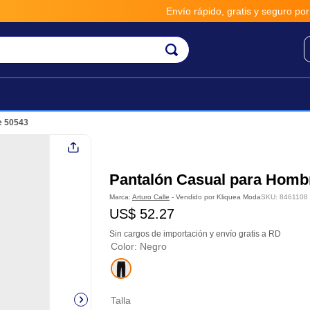
Envío rápido, gratis y seguro por **
e 50543
Pantalón Casual para Homb
Marca:
Arturo Calle
- Vendido por
Kliquea Moda
SKU
:
8461108
US$
52
.
27
Sin cargos de importación y envío gratis a RD
Color
:
Negro
Talla