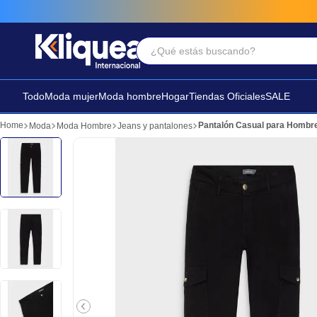
¿Qué estás buscando?
Términos Más Buscados
1
.
chaleco
Todo
Moda mujer
Moda hombre
Hogar
Tiendas Oficiales
SALE
2
.
sandalia
Pantalón Casual para Hombr
Moda
Moda Hombre
Jeans y pantalones
3
.
futbol