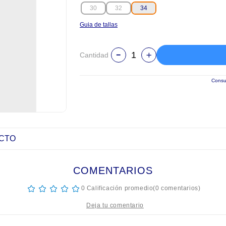
30
32
34
Guia de tallas
Cantidad
Consul
UCTO
COMENTARIOS
☆
☆
☆
☆
☆
0 Calificación promedio
(0 comentarios)