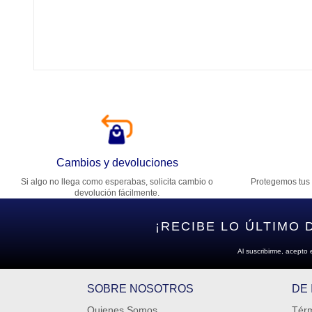
Tí
Ca
T
Di
Cambios y devoluciones
Si algo no llega como esperabas, solicita cambio o
Protegemos tus 
Es
devolución fácilmente.
¡RECIBE LO ÚLTIMO 
Al suscribirme, acepto 
SOBRE NOSOTROS
DE
Quienes Somos
Térm