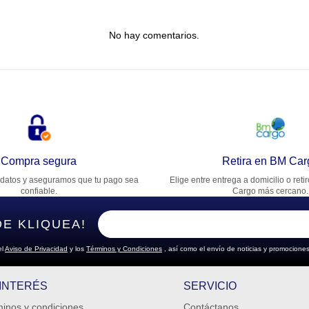
tulo
No hay comentarios.
lifica el producto de 1 a 5 estrellas
★
★
★
★
★
u nombre
rección de email
Compra segura
Retira en BM Car
datos y aseguramos que tu pago sea
Elige entre entrega a domicilio o reti
cribe un comentario
confiable.
Cargo más cercano.
DE KLIQUEA!
el
Aviso de Privacidad
y los
Términos y Condiciones
, así como el envío de noticias y promociones
ENVIAR COMENTARIO
 INTERÉS
SERVICIO
inos y condiciones
Contáctanos