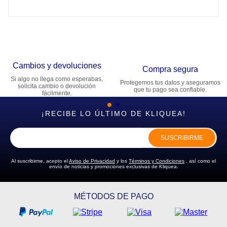
Cambios y devoluciones
Compra segura
Si algo no llega como esperabas,
Protegemos tus datos y aseguramos
solicita cambio o devolución
que tu pago sea confiable.
fácilmente.
¡RECIBE LO ÚLTIMO DE KLIQUEA!
SUSCRIBIRME
Al suscribirme, acepto el
Aviso de Privacidad
y los
Términos y Condiciones
, así como el
envío de noticias y promociones exclusivas de Kliquea.
MÉTODOS DE PAGO