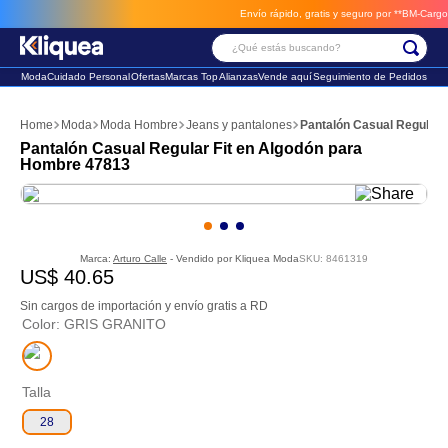
Envío rápido, gratis y seguro por **BM-Cargo**
e
¿Qué estás buscando?
Moda
Cuidado Personal
Ofertas
Marcas Top
Alianzas
Vende aquí
Seguimiento de Pedidos
Términos Más Buscados
Moda
Moda Hombre
Jeans y pantalones
Pantalón Casual Regular 
1
.
faldas
Pantalón Casual Regular Fit en Algodón para
Hombre 47813
2
.
sandalia
3
.
futbol
Marca:
Arturo Calle
- Vendido por
Kliquea Moda
SKU
:
8461319
US$
40
.
65
Sin cargos de importación y envío gratis a RD
Color
:
GRIS GRANITO
Talla
28