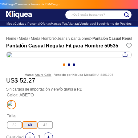
argo**
envios a través de BM-Cargo
¿Qué estás buscando?
Moda
Cuidado Personal
Ofertas
Marcas Top
Alianzas
Vende aquí
Seguimiento de Pedidos
Términos Más Buscados
Moda
Moda Hombre
Jeans y pantalones
Pantalón Casual Regular 
1
.
chaleco
Pantalón Casual Regular Fit para Hombre 50535
2
.
sandalia
3
.
futbol
Marca:
Arturo Calle
- Vendido por
Kliquea Moda
SKU
:
8461095
US$
52
.
27
Sin cargos de importación y envío gratis a RD
Color
:
ABETO
Talla
32
40
42
Cantidad