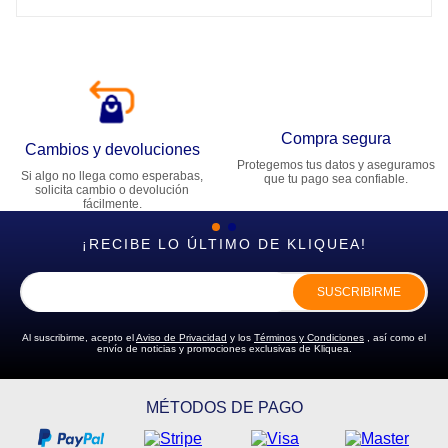
Compra segura
Cambios y devoluciones
Protegemos tus datos y aseguramos
Si algo no llega como esperabas,
que tu pago sea confiable.
solicita cambio o devolución
fácilmente.
¡RECIBE LO ÚLTIMO DE KLIQUEA!
SUSCRIBIRME
Al suscribirme, acepto el
Aviso de Privacidad
y los
Términos y Condiciones
, así como el
envío de noticias y promociones exclusivas de Kliquea.
MÉTODOS DE PAGO