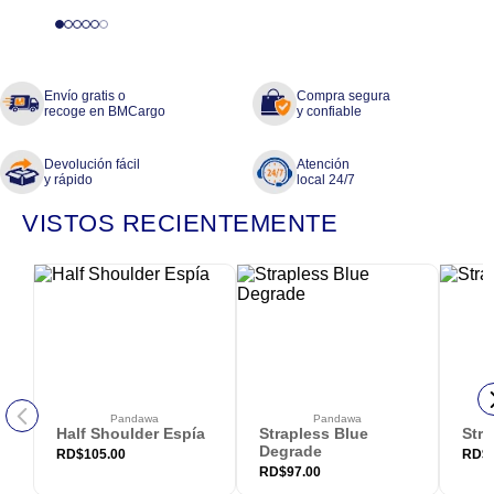
Envío gratis o
Compra segura
recoge en BMCargo
y confiable
Devolución fácil
Atención
y rápido
local 24/7
VISTOS RECIENTEMENTE
Pandawa
Pandawa
Half Shoulder Espía
Strapless Blue
Stra
Degrade
RD$
105.00
RD$
RD$
97.00