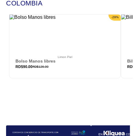
COLOMBIA
-
29
%
Limon Piel
Bolso Manos libres
Bill
RD$
90.00
RD$
RD$
126.00