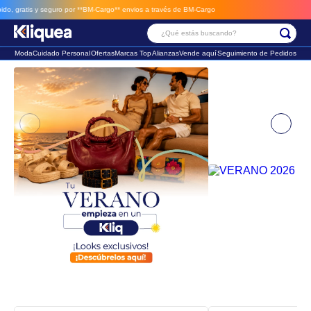
BM-Cargo**
envios a través de BM-Cargo
¿Qué estás buscando?
Moda
Cuidado Personal
Ofertas
Marcas Top
Alianzas
Vende aquí
Seguimiento de Pedidos
Términos Más Buscados
1
.
faldas
2
.
futbol
3
.
sandalia