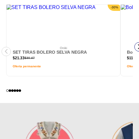
-
30
%
Oniki
SET TIRAS BOLERO SELVA NEGRA
Bols
$
21.33
$
116.0
$
30.47
Oferta permanente
Oferta 