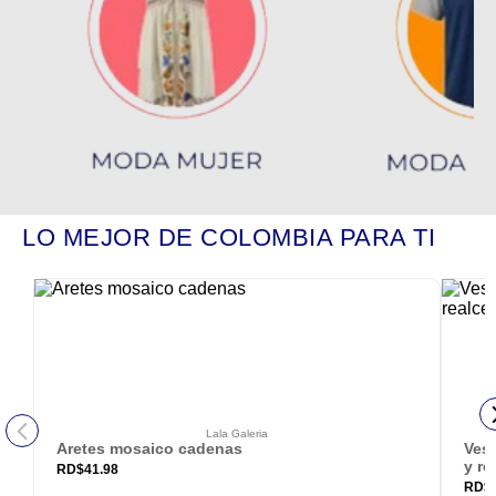
LO MEJOR DE COLOMBIA PARA TI
Lala Galeria
Aretes mosaico cadenas
Vest
y re
RD$
41.98
RD$