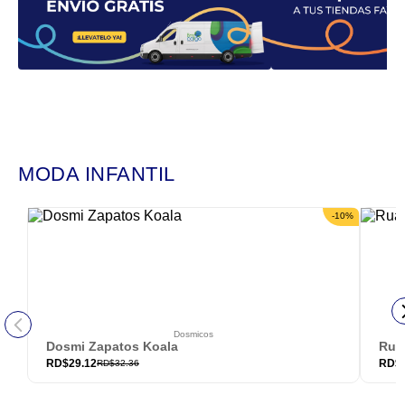
MODA INFANTIL
-
10
%
Dosmicos
Dosmi Zapatos Koala
Rua
RD$
29.12
RD$
RD$
32.36