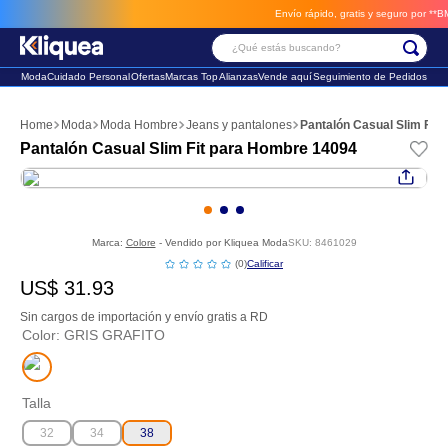
Envío rápido, gratis y seguro por **BM-C
¿Qué estás buscando?
Moda
Cuidado Personal
Ofertas
Marcas Top
Alianzas
Vende aquí
Seguimiento de Pedidos
Términos Más Buscados
Moda
Moda Hombre
Jeans y pantalones
Pantalón Casual Slim Fit
1
.
faldas
Pantalón Casual Slim Fit para Hombre 14094
2
.
sandalia
3
.
futbol
Marca:
Colore
- Vendido por
Kliquea Moda
SKU
:
8461029
☆
☆
☆
☆
☆
(
0
)
US$
31
.
93
Sin cargos de importación y envío gratis a RD
Color
:
GRIS GRAFITO
Talla
32
34
38