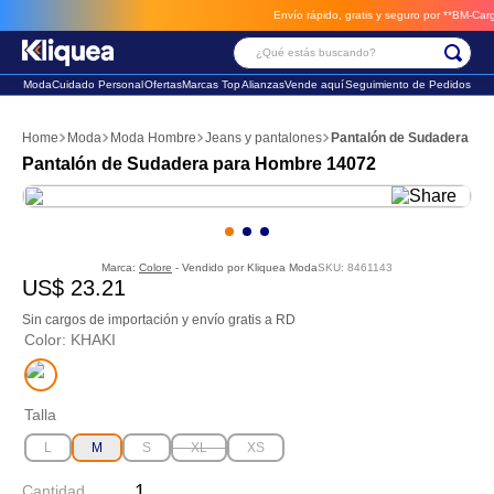
Envío rápido, gratis y seguro por **BM-Cargo**
e
¿Qué estás buscando?
Moda
Cuidado Personal
Ofertas
Marcas Top
Alianzas
Vende aquí
Seguimiento de Pedidos
Términos Más Buscados
Moda
Moda Hombre
Jeans y pantalones
Pantalón de Sudadera pa
1
.
chaleco
Pantalón de Sudadera para Hombre 14072
2
.
sandalia
3
.
futbol
Marca:
Colore
- Vendido por
Kliquea Moda
SKU
:
8461143
US$
23
.
21
Sin cargos de importación y envío gratis a RD
Color
:
KHAKI
Talla
L
M
S
XL
XS
Cantidad