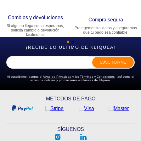
Cambios y devoluciones
Compra segura
Si algo no llega como esperabas,
Protegemos tus datos y aseguramos
solicita cambio o devolución
que tu pago sea confiable.
fácilmente.
¡RECIBE LO ÚLTIMO DE KLIQUEA!
SUSCRIBIRME
Al suscribirme, acepto el
Aviso de Privacidad
y los
Términos y Condiciones
, así como el
envío de noticias y promociones exclusivas de Kliquea.
MÉTODOS DE PAGO
SÍGUENOS