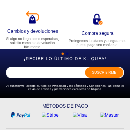
Cambios y devoluciones
Compra segura
Si algo no llega como esperabas,
Protegemos tus datos y aseguramos
solicita cambio o devolución
que tu pago sea confiable.
fácilmente.
¡RECIBE LO ÚLTIMO DE KLIQUEA!
SUSCRIBIRME
Al suscribirme, acepto el
Aviso de Privacidad
y los
Términos y Condiciones
, así como el
envío de noticias y promociones exclusivas de Kliquea.
MÉTODOS DE PAGO