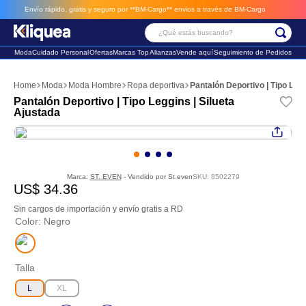
Envío rápido, gratis y seguro por **BM-Cargo**
envios a través de BM-Cargo
¿Qué estás buscando?
Moda
Cuidado Personal
Ofertas
Marcas Top
Alianzas
Vende aquí
Seguimiento de Pedidos
Términos Más Buscados
Moda
Moda Hombre
Ropa deportiva
Pantalón Deportivo | Tipo Legg
1
.
faldas
Pantalón Deportivo | Tipo Leggins | Silueta
Ajustada
2
.
sandalia
3
.
futbol
Marca:
ST. EVEN
- Vendido por
St.even
SKU
:
8502279
US$
34
.
36
Sin cargos de importación y envío gratis a RD
Color
:
Negro
Talla
L
XL