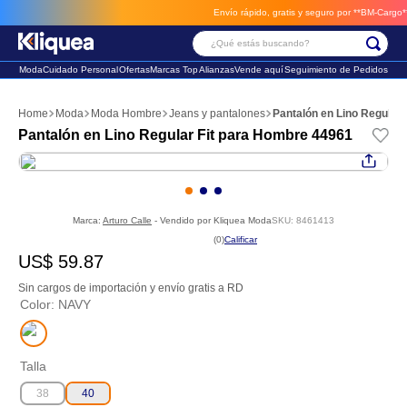
Envío rápido, gratis y seguro por **BM-Cargo**
envios a través de BM-C
¿Qué estás buscando?
Moda
Cuidado Personal
Ofertas
Marcas Top
Alianzas
Vende aquí
Seguimiento de Pedidos
Términos Más Buscados
Moda
Moda Hombre
Jeans y pantalones
Pantalón en Lino Regular
1
.
faldas
Pantalón en Lino Regular Fit para Hombre 44961
2
.
sandalia
3
.
futbol
Marca:
Arturo Calle
- Vendido por
Kliquea Moda
SKU
:
8461413
☆
☆
☆
☆
☆
(
0
)
US$
59
.
87
Sin cargos de importación y envío gratis a RD
Color
:
NAVY
Talla
38
40