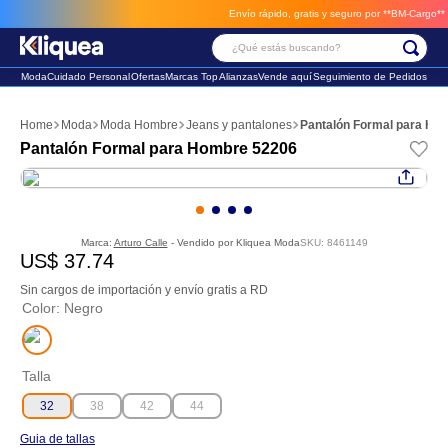
Envío rápido, gratis y seguro por **BM-Cargo**
env
¿Qué estás buscando?
Moda
Cuidado Personal
Ofertas
Marcas Top
Alianzas
Vende aquí
Seguimiento de Pedidos
Términos Más Buscados
Moda
Moda Hombre
Jeans y pantalones
Pantalón Formal para Ho
1
.
vestido
Pantalón Formal para Hombre 52206
2
.
faldas
3
.
sandalia
Marca:
Arturo Calle
- Vendido por
Kliquea Moda
SKU
:
8461149
US$
37
.
74
Sin cargos de importación y envío gratis a RD
Color
:
Negro
Talla
32
38
42
44
Guia de tallas