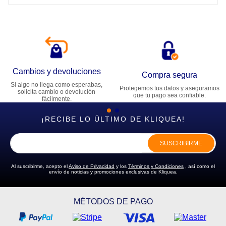
Cambios y devoluciones
Compra segura
Si algo no llega como esperabas,
Protegemos tus datos y aseguramos
solicita cambio o devolución
que tu pago sea confiable.
fácilmente.
¡RECIBE LO ÚLTIMO DE KLIQUEA!
SUSCRIBIRME
Al suscribirme, acepto el
Aviso de Privacidad
y los
Términos y Condiciones
, así como el
envío de noticias y promociones exclusivas de Kliquea.
MÉTODOS DE PAGO