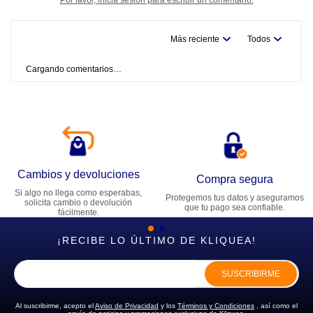
Más reciente
Todos
Cargando comentarios…
Cambios y devoluciones
Compra segura
Si algo no llega como esperabas,
Protegemos tus datos y aseguramos
solicita cambio o devolución
que tu pago sea confiable.
fácilmente.
¡RECIBE LO ÚLTIMO DE KLIQUEA!
SUSCRIBIRME
Al suscribirme, acepto el
Aviso de Privacidad
y los
Términos y Condiciones
, así como el