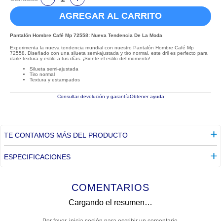
AGREGAR AL CARRITO
Pantalón Hombre Café Mp 72558: Nueva Tendencia De La Moda
Experimenta la nueva tendencia mundial con nuestro Pantalón Hombre Café Mp
72558. Diseñado con una silueta semi-ajustada y tiro normal, este dril es perfecto para
darle textura y estilo a tus días. ¡Siente el estilo del momento!
Silueta semi-ajustada
Tiro normal
Textura y estampados
Consultar devolución y garantía
Obtener ayuda
TE CONTAMOS MÁS DEL PRODUCTO
ESPECIFICACIONES
COMENTARIOS
Cargando el resumen…
Por favor, inicia sesión para escribir un comentario.