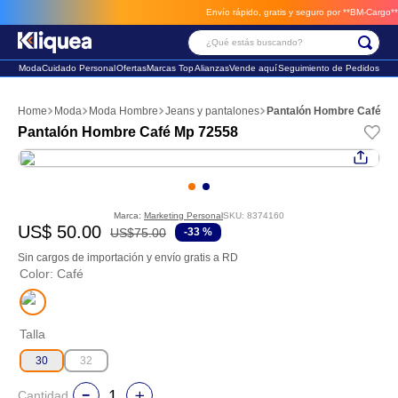
Envío rápido, gratis y seguro por **BM-Cargo**
env
¿Qué estás buscando?
Moda
Cuidado Personal
Ofertas
Marcas Top
Alianzas
Vende aquí
Seguimiento de Pedidos
Términos Más Buscados
Moda
Moda Hombre
Jeans y pantalones
Pantalón Hombre Café M
1
.
faldas
Pantalón Hombre Café Mp 72558
2
.
sandalia
3
.
futbol
Marca:
Marketing Personal
SKU
:
8374160
US$
50
.
00
US$
75
.
00
-
33 %
Sin cargos de importación y envío gratis a RD
Color
:
Café
Talla
30
32
Cantidad