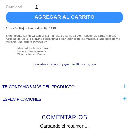
Cantidad
AGREGAR AL CARRITO
Pantalón Mujer Azul Indigo Mp 1785
Experimenta la nueva tendencia mundial de la moda con nuestro elegante Pantalón
Azul Indigo Mp 1785. ¡Este semiajustado pantalón recto de material plano poliester te
ofrecerá una silueta irresistible!
Material: Poliester Plano
Silueta: Semiajustada
Tipo de botas: Recta
Consultar devolución y garantía
Obtener ayuda
TE CONTAMOS MÁS DEL PRODUCTO
ESPECIFICACIONES
COMENTARIOS
Cargando el resumen…