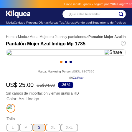
Envío rápido, gratis y seguro por **BM-Cargo**
envio
¿Qué estás buscando?
Moda
Cuidado Personal
Ofertas
Marcas Top
Alianzas
Vende aquí
Seguimiento de Pedidos
Términos Más Buscados
Moda
Moda Mujeres
Jeans y pantalones
Pantalón Mujer Azul Indig
1
.
faldas
Pantalón Mujer Azul Indigo Mp 1785
2
.
futbol
3
.
sandalia
Marca:
Marketing Personal
SKU
:
8307326
☆
☆
☆
☆
☆
(
0
)
US$
25
.
00
US$
34
.
00
-
26 %
Sin cargos de importación y envío gratis a RD
Color
:
Azul Indigo
Talla
L
M
S
XL
XXL