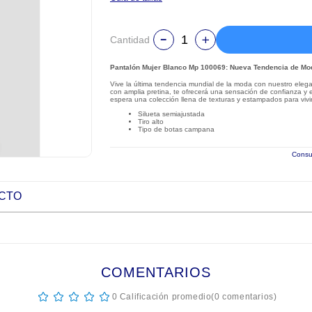
Cantidad
Pantalón Mujer Blanco Mp 100069: Nueva Tendencia de Mo
Vive la última tendencia mundial de la moda con nuestro elegan
con amplia pretina, te ofrecerá una sensación de confianza y 
espera una colección llena de texturas y estampados para vivir
Silueta semiajustada
Tiro alto
Tipo de botas campana
Consul
UCTO
COMENTARIOS
☆
☆
☆
☆
☆
0 Calificación promedio
(0 comentarios)