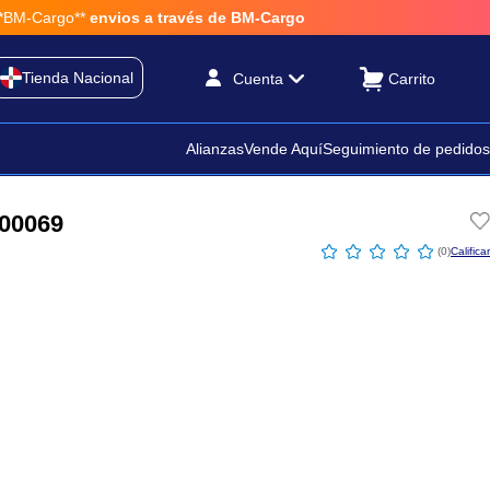
-Cargo**
envios a través de BM-Cargo
Tienda Nacional
Cuenta
Alianzas
Vende Aquí
Seguimiento de pedidos
100069
☆
☆
☆
☆
☆
(
0
)