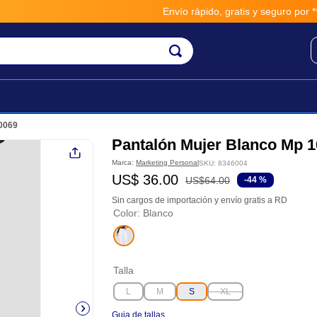
Envío rápido, gratis y seguro por **BM
00069
Pantalón Mujer Blanco Mp 
Marca:
Marketing Personal
SKU
:
8346004
US$
36
.
00
US$
64
.
00
-
44 %
Sin cargos de importación y envío gratis a RD
Color
:
Blanco
Talla
L
M
S
XL
Guia de tallas