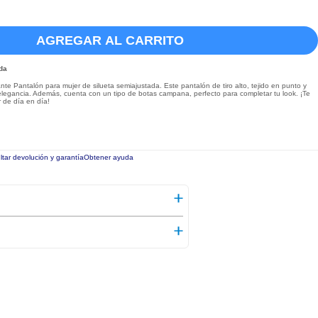
AGREGAR AL CARRITO
da
te Pantalón para mujer de silueta semiajustada. Este pantalón de tiro alto, tejido en punto y
elegancia. Además, cuenta con un tipo de botas campana, perfecto para completar tu look. ¡Te
 de día en día!
tar devolución y garantía
Obtener ayuda