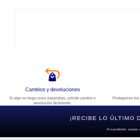
Tí
Ca
T
Di
Cambios y devoluciones
Si algo no llega como esperabas, solicita cambio o
Protegemos tus 
Es
devolución fácilmente.
¡RECIBE LO ÚLTIMO 
Al suscribirme, acepto 