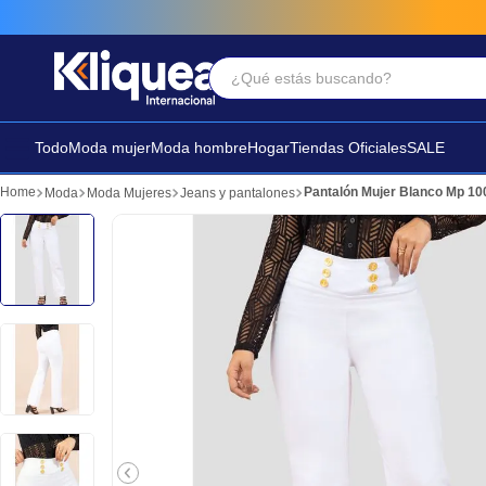
¿Qué estás buscando?
Términos Más Buscados
1
.
vestido
Todo
Moda mujer
Moda hombre
Hogar
Tiendas Oficiales
SALE
2
.
faldas
Pantalón Mujer Blanco Mp 1
Moda
Moda Mujeres
Jeans y pantalones
3
.
sandalia