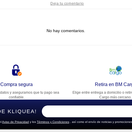
tulo
No hay comentarios.
lifica el producto de 1 a 5 estrellas
★
★
★
★
★
u nombre
rección de email
Compra segura
Retira en BM Car
datos y aseguramos que tu pago sea
Elige entre entrega a domicilio o reti
cribe un comentario
confiable.
Cargo más cercano.
DE KLIQUEA!
el
Aviso de Privacidad
y los
Términos y Condiciones
, así como el envío de noticias y promociones