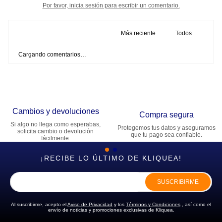
Por favor, inicia sesión para escribir un comentario.
Más reciente
Todos
Cargando comentarios…
Cambios y devoluciones
Compra segura
Si algo no llega como esperabas,
Protegemos tus datos y aseguramos
solicita cambio o devolución
que tu pago sea confiable.
fácilmente.
¡RECIBE LO ÚLTIMO DE KLIQUEA!
SUSCRIBIRME
Al suscribirme, acepto el
Aviso de Privacidad
y los
Términos y Condiciones
, así como el
envío de noticias y promociones exclusivas de Kliquea.