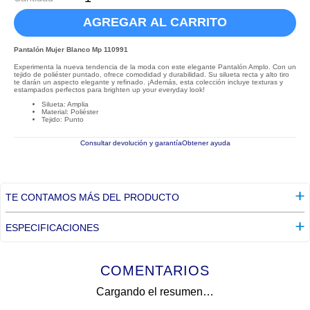
AGREGAR AL CARRITO
Pantalón Mujer Blanco Mp 110991
Experimenta la nueva tendencia de la moda con este elegante Pantalón Amplo. Con un
tejido de poliéster puntado, ofrece comodidad y durabilidad. Su silueta recta y alto tiro
te darán un aspecto elegante y refinado. ¡Además, esta colección incluye texturas y
estampados perfectos para brighten up your everyday look!
Silueta: Amplia
Material: Poliéster
Tejido: Punto
Consultar devolución y garantía
Obtener ayuda
TE CONTAMOS MÁS DEL PRODUCTO
ESPECIFICACIONES
COMENTARIOS
Cargando el resumen…