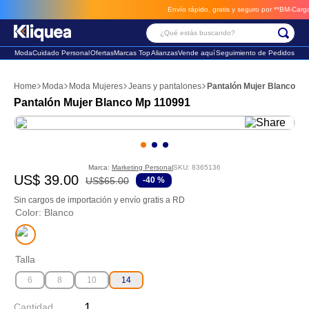
Envío rápido, gratis y seguro por **BM-Cargo**
envios a través de B
¿Qué estás buscando?
Moda
Cuidado Personal
Ofertas
Marcas Top
Alianzas
Vende aquí
Seguimiento de Pedidos
Términos Más Buscados
Moda
Moda Mujeres
Jeans y pantalones
Pantalón Mujer Blanco M
1
.
chaleco
Pantalón Mujer Blanco Mp 110991
2
.
sandalia
3
.
futbol
Marca:
Marketing Personal
SKU
:
8365136
US$
39
.
00
US$
65
.
00
-
40 %
Sin cargos de importación y envío gratis a RD
Color
:
Blanco
Talla
6
8
10
14
Cantidad