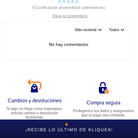
☆
☆
☆
☆
☆
0 Calificación promedio
(0 comentarios)
Más reciente
Todos
Título
No hay comentarios.
Califica el producto de 1 a 5 estrellas
★
★
★
★
★
Tu nombre
Dirección de email
Cambios y devoluciones
Compra segura
Si algo no llega como esperabas,
Protegemos tus datos y aseguramos
Escribe un comentario
solicita cambio o devolución
que tu pago sea confiable.
fácilmente.
¡RECIBE LO ÚLTIMO DE KLIQUEA!