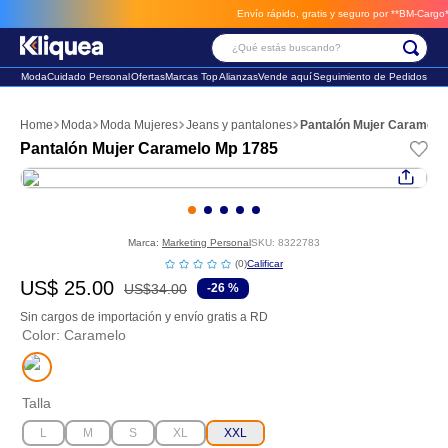
Envío rápido, gratis y seguro por **BM-Cargo**
en
¿Qué estás buscando?
Moda
Cuidado Personal
Ofertas
Marcas Top
Alianzas
Vende aquí
Seguimiento de Pedidos
Términos Más Buscados
Moda
Moda Mujeres
Jeans y pantalones
Pantalón Mujer Caramelo
1
.
faldas
Pantalón Mujer Caramelo Mp 1785
2
.
futbol
3
.
sandalia
Marca:
Marketing Personal
SKU
:
8322783
☆
☆
☆
☆
☆
(
0
)
US$
25
.
00
US$
34
.
00
-
26 %
Sin cargos de importación y envío gratis a RD
Color
:
Caramelo
Talla
L
M
S
XL
XXL