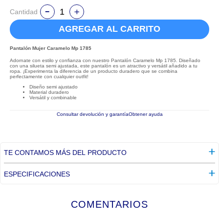
Cantidad
AGREGAR AL CARRITO
Pantalón Mujer Caramelo Mp 1785
Adornate con estilo y confianza con nuestro Pantalón Caramelo Mp 1785. Diseñado
con una silueta semi ajustada, este pantalón es un atractivo y versátil añadido a tu
ropa. ¡Experimenta la diferencia de un producto duradero que se combina
perfectamente con cualquier outfit!
Diseño semi ajustado
Material duradero
Versátil y combinable
Consultar devolución y garantía
Obtener ayuda
TE CONTAMOS MÁS DEL PRODUCTO
ESPECIFICACIONES
COMENTARIOS