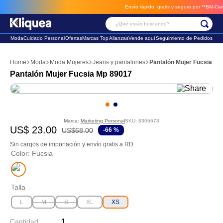
Envío rápido, gratis y seguro por **BM-Cargo**
¿Qué estás buscando?
Moda
Cuidado Personal
Ofertas
Marcas Top
Alianzas
Vende aquí
Seguimiento de Pedidos
Términos Más Buscados
Moda
Moda Mujeres
Jeans y pantalones
Pantalón Mujer Fucsia Mp
1
.
chaleco
Pantalón Mujer Fucsia Mp 89017
2
.
sandalia
3
.
futbol
Marca:
Marketing Personal
SKU
:
8306673
US$
23
.
00
US$
68
.
00
-
66 %
Sin cargos de importación y envío gratis a RD
Color
:
Fucsia
Talla
L
M
S
XL
XS
Cantidad