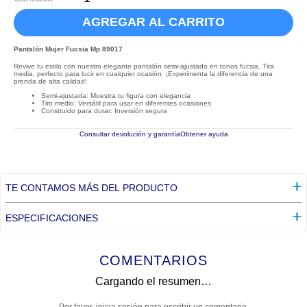
AGREGAR AL CARRITO
Pantalón Mujer Fucsia Mp 89017
Revive tu estilo con nuestro elegante pantalón semi-ajustado en tonos fucsia. Tira
media, perfecto para lucir en cualquier ocasión. ¡Experimenta la diferencia de una
prenda de alta calidad!
Semi-ajustada: Muestra tu figura con elegancia
Tiro medio: Versátil para usar en diferentes ocasiones
Construido para durar: Inversión segura
Consultar devolución y garantía
Obtener ayuda
TE CONTAMOS MÁS DEL PRODUCTO
ESPECIFICACIONES
COMENTARIOS
Cargando el resumen…
Por favor, inicia sesión para escribir un comentario.