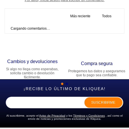
Más reciente
Todos
Cargando comentarios…
Cambios y devoluciones
Compra segura
Si algo no llega como esperabas,
Protegemos tus datos y aseguramos
solicita cambio o devolución
que tu pago sea confiable.
fácilmente.
¡RECIBE LO ÚLTIMO DE KLIQUEA!
SUSCRIBIRME
Al suscribirme, acepto el
Aviso de Privacidad
y los
Términos y Condiciones
, así como el
envío de noticias y promociones exclusivas de Kliquea.