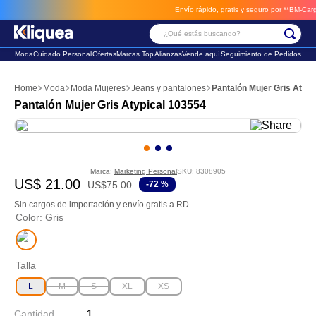
Envío rápido, gratis y seguro por **BM-Cargo**
¿Qué estás buscando?
Moda
Cuidado Personal
Ofertas
Marcas Top
Alianzas
Vende aquí
Seguimiento de Pedidos
Términos Más Buscados
Moda
Moda Mujeres
Jeans y pantalones
Pantalón Mujer Gris Atypi
1
.
chaleco
Pantalón Mujer Gris Atypical 103554
2
.
sandalia
3
.
futbol
Marca:
Marketing Personal
SKU
:
8308905
US$
21
.
00
US$
75
.
00
-
72 %
Sin cargos de importación y envío gratis a RD
Color
:
Gris
Talla
L
M
S
XL
XS
Cantidad