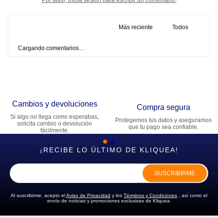
Más reciente
Todos
Cargando comentarios…
Cambios y devoluciones
Compra segura
Si algo no llega como esperabas,
Protegemos tus datos y aseguramos
solicita cambio o devolución
que tu pago sea confiable.
fácilmente.
¡RECIBE LO ÚLTIMO DE KLIQUEA!
SUSCRIBIRME
Al suscribirme, acepto el
Aviso de Privacidad
y los
Términos y Condiciones
, así como el
envío de noticias y promociones exclusivas de Kliquea.