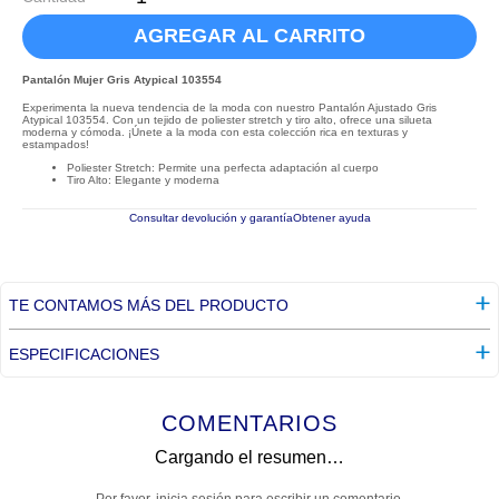
AGREGAR AL CARRITO
Pantalón Mujer Gris Atypical 103554
Experimenta la nueva tendencia de la moda con nuestro Pantalón Ajustado Gris
Atypical 103554. Con un tejido de poliester stretch y tiro alto, ofrece una silueta
moderna y cómoda. ¡Únete a la moda con esta colección rica en texturas y
estampados!
Poliester Stretch: Permite una perfecta adaptación al cuerpo
Tiro Alto: Elegante y moderna
Consultar devolución y garantía
Obtener ayuda
TE CONTAMOS MÁS DEL PRODUCTO
ESPECIFICACIONES
COMENTARIOS
Cargando el resumen…
Por favor, inicia sesión para escribir un comentario.