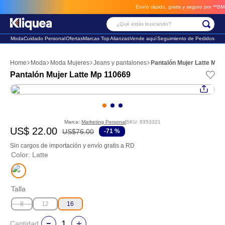
Envío rápido, gratis y seguro por **BM-Car
¿Qué estás buscando?
Moda
Cuidado Personal
Ofertas
Marcas Top
Alianzas
Vende aquí
Seguimiento de Pedidos
Términos Más Buscados
Moda
Moda Mujeres
Jeans y pantalones
Pantalón Mujer Latte Mp 
1
.
vestido
Pantalón Mujer Latte Mp 110669
2
.
faldas
3
.
sandalia
Marca:
Marketing Personal
SKU
:
8353321
US$
22
.
00
US$
76
.
00
-
71 %
Sin cargos de importación y envío gratis a RD
Color
:
Latte
Talla
8
12
16
Cantidad