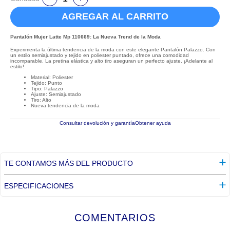
AGREGAR AL CARRITO
Pantalón Mujer Latte Mp 110669: La Nueva Trend de la Moda
Experimenta la última tendencia de la moda con este elegante Pantalón Palazzo. Con
un estilo semiajustado y tejido en poliester puntado, ofrece una comodidad
incomparable. La pretina elástica y alto tiro aseguran un perfecto ajuste. ¡Adelante al
estilo!
Material: Poliester
Tejido: Punto
Tipo: Palazzo
Ajuste: Semiajustado
Tiro: Alto
Nueva tendencia de la moda
Consultar devolución y garantía
Obtener ayuda
TE CONTAMOS MÁS DEL PRODUCTO
ESPECIFICACIONES
COMENTARIOS