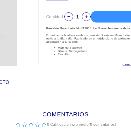
Cantidad
Pantalón Mujer Latte Mp 112018: La Nueva Tendencia de l
Experimenta la última moda con nuestro Pantalón Mujer Latte 
estilo a tu día a día. Fabricado en un tejido plano de poliést
adaptación a tu cuerpo.
Material: Poliéster
Silueta: Semiajustada
Tiro: Alto
Consul
UCTO
COMENTARIOS
☆
☆
☆
☆
☆
0 Calificación promedio
(0 comentarios)