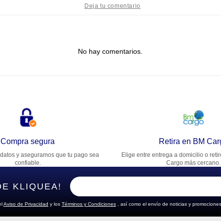
tulo
No hay comentarios.
lifica el producto de 1 a 5 estrellas
★
★
★
★
★
u nombre
rección de email
Compra segura
Retira en BM Car
datos y aseguramos que tu pago sea
Elige entre entrega a domicilio o reti
cribe un comentario
confiable.
Cargo más cercano.
DE KLIQUEA!
el
Aviso de Privacidad
y los
Términos y Condiciones
, así como el envío de noticias y promociones