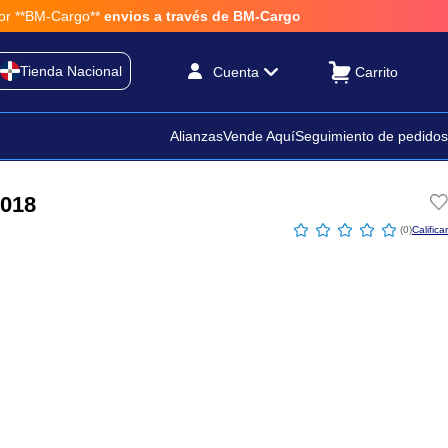
*BM-Cargo**
envios a través de BM-Cargo
Tienda Nacional
Cuenta
Alianzas
Vende Aquí
Seguimiento de pedidos
2018
☆
☆
☆
☆
☆
(
0
)