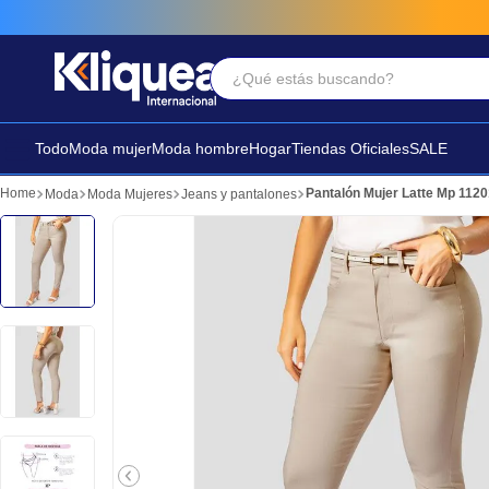
¿Qué estás buscando?
Términos Más Buscados
1
.
chaleco
Todo
Moda mujer
Moda hombre
Hogar
Tiendas Oficiales
SALE
2
.
sandalia
Pantalón Mujer Latte Mp 112
Moda
Moda Mujeres
Jeans y pantalones
3
.
futbol