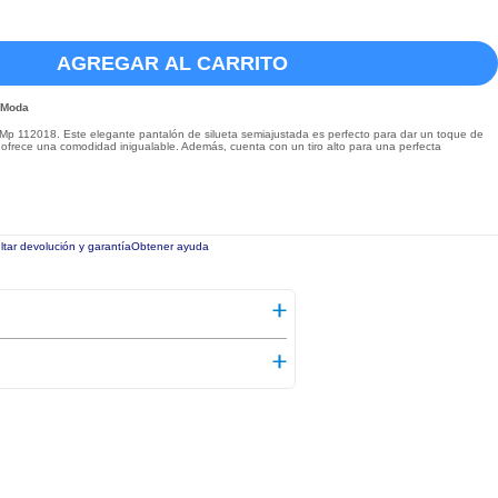
AGREGAR AL CARRITO
a Moda
Mp 112018. Este elegante pantalón de silueta semiajustada es perfecto para dar un toque de
er, ofrece una comodidad inigualable. Además, cuenta con un tiro alto para una perfecta
tar devolución y garantía
Obtener ayuda