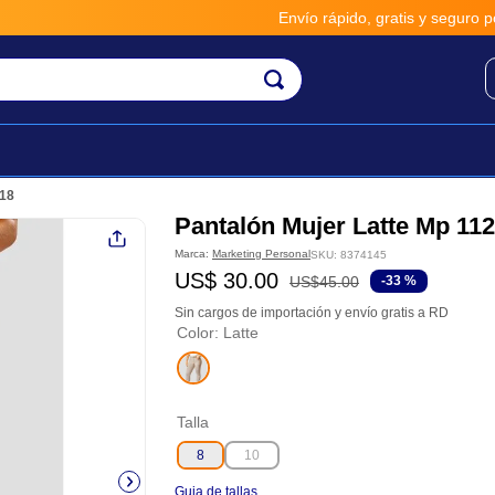
Envío rápido, gratis y seguro por *
018
Pantalón Mujer Latte Mp 11
Marca:
Marketing Personal
SKU
:
8374145
US$
30
.
00
US$
45
.
00
-
33 %
Sin cargos de importación y envío gratis a RD
Color
:
Latte
Talla
8
10
Guia de tallas