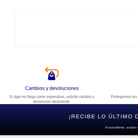
Tí
Ca
T
Di
Cambios y devoluciones
Si algo no llega como esperabas, solicita cambio o
Protegemos tus 
Es
devolución fácilmente.
¡RECIBE LO ÚLTIMO 
Al suscribirme, acepto 