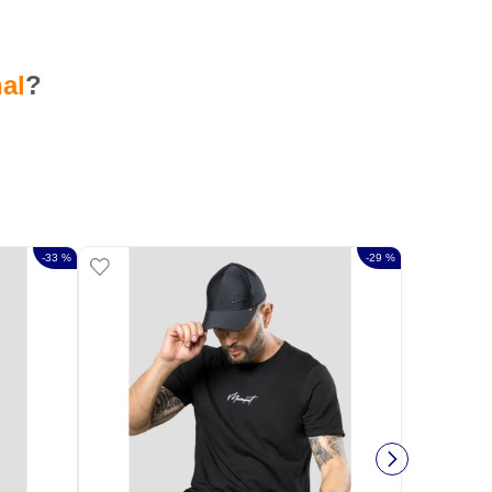
al
?
-
33 %
-
29 %