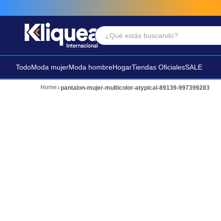
¿Qué estás buscando?
Términos Más Buscados
1
.
vestido
Todo
Moda mujer
Moda hombre
Hogar
Tiendas Oficiales
SALE
2
.
faldas
pantalon-mujer-multicolor-atypical-89139-997399283
3
.
sandalia