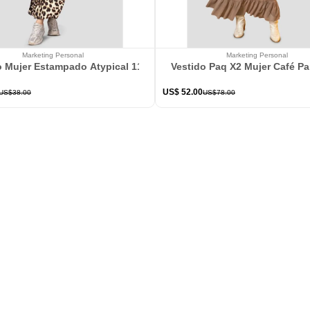
Marketing Personal
Marketing Personal
o Mujer Estampado Atypical 113802
Vestido Paq X2 Mujer Café P
US$
52
.
00
US$
38
.
00
US$
78
.
00