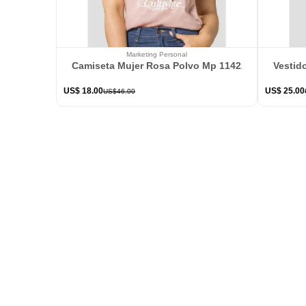
Marketing Personal
Camiseta Mujer Rosa Polvo Mp 114226
Vestid
US$
18
.
00
US$
25
.
00
US$
46
.
00