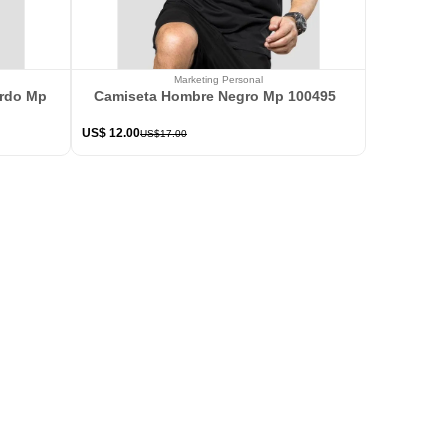
Marketing Personal
ardo Mp 114363
Camiseta Hombre Negro Mp 100495
US$
12
.
00
US$
17
.
00