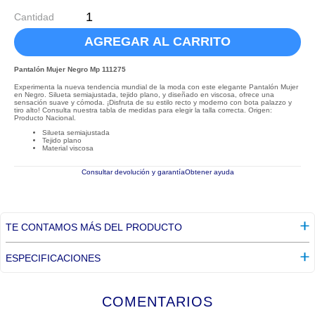
Cantidad
AGREGAR AL CARRITO
Pantalón Mujer Negro Mp 111275
Experimenta la nueva tendencia mundial de la moda con este elegante Pantalón Mujer
en Negro. Silueta semiajustada, tejido plano, y diseñado en viscosa, ofrece una
sensación suave y cómoda. ¡Disfruta de su estilo recto y moderno con bota palazzo y
tiro alto! Consulta nuestra tabla de medidas para elegir la talla correcta. Origen:
Producto Nacional.
Silueta semiajustada
Tejido plano
Material viscosa
Consultar devolución y garantía
Obtener ayuda
TE CONTAMOS MÁS DEL PRODUCTO
ESPECIFICACIONES
COMENTARIOS