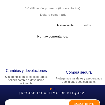
☆
☆
☆
☆
☆
0 Calificación promedio
(0 comentarios)
Más reciente
Todos
Título
No hay comentarios.
Califica el producto de 1 a 5 estrellas
★
★
★
★
★
Tu nombre
Cambios y devoluciones
Dirección de email
Compra segura
Si algo no llega como esperabas,
Protegemos tus datos y aseguramos
solicita cambio o devolución
que tu pago sea confiable.
fácilmente.
Escribe un comentario
¡RECIBE LO ÚLTIMO DE KLIQUEA!
SUSCRIBIRME