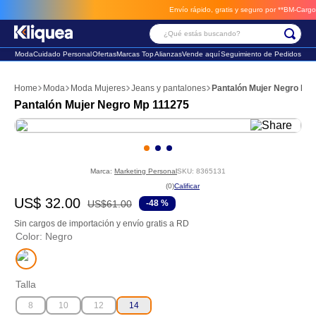
Envío rápido, gratis y seguro por **BM-Cargo**
en
¿Qué estás buscando?
Moda
Cuidado Personal
Ofertas
Marcas Top
Alianzas
Vende aquí
Seguimiento de Pedidos
Términos Más Buscados
Moda
Moda Mujeres
Jeans y pantalones
Pantalón Mujer Negro Mp
1
.
faldas
Pantalón Mujer Negro Mp 111275
2
.
futbol
3
.
sandalia
Marca:
Marketing Personal
SKU
:
8365131
☆
☆
☆
☆
☆
(
0
)
US$
32
.
00
US$
61
.
00
-
48 %
Sin cargos de importación y envío gratis a RD
Color
:
Negro
Talla
8
10
12
14