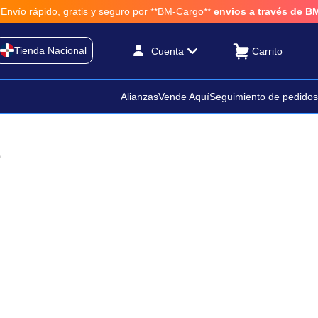
rápido, gratis y seguro por **BM-Cargo**
envios a través de BM-Car
Tienda Nacional
Cuenta
Alianzas
Vende Aquí
Seguimiento de pedidos
o