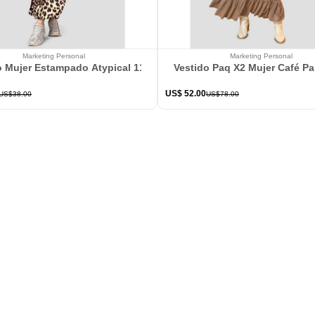
Marketing Personal
Marketing Personal
o Mujer Estampado Atypical 113802
Vestido Paq X2 Mujer Café P
US$
52
.
00
US$
38
.
00
US$
78
.
00