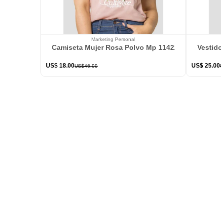
Marketing Personal
Camiseta Mujer Rosa Polvo Mp 114226
Vestid
US$
18
.
00
US$
25
.
00
US$
46
.
00