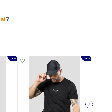
al
?
-
33 %
-
29 %