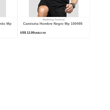
Marketing Personal
ardo Mp 114363
Camiseta Hombre Negro Mp 100495
US$
12
.
00
US$
17
.
00