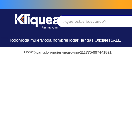
¿Qué estás buscando?
Términos Más Buscados
1
.
faldas
Todo
Moda mujer
Moda hombre
Hogar
Tiendas Oficiales
SALE
2
.
sandalia
pantalon-mujer-negro-mp-111775-997441821
3
.
futbol