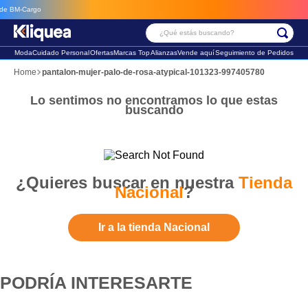
 BM-Cargo
¿Qué estás buscando?
Moda
Cuidado Personal
Ofertas
Marcas Top
Alianzas
Vende aquí
Seguimiento de Pedidos
Términos Más Buscados
pantalon-mujer-palo-de-rosa-atypical-101323-997405780
1
.
faldas
Lo sentimos no encontramos lo que estas
buscando
2
.
sandalia
3
.
futbol
¿Quieres buscar en nuestra
Tienda
Nacional
?
Ir a la tienda Nacional
PODRÍA INTERESARTE