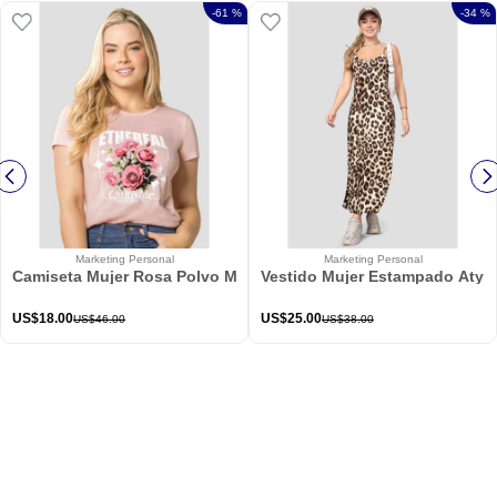
-
61 %
-
34 %
Marketing Personal
Marketing Personal
Camiseta Mujer Rosa Polvo Mp 114226
Vestido Mujer Estampado Atypi
US$
18
.
00
US$
25
.
00
US$
46
.
00
US$
38
.
00